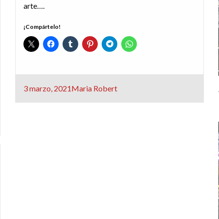
arte….
¡Compártelo!
Publicado
3 marzo, 2021
Maria Robert
el