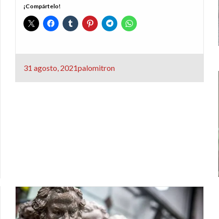
¡Compártelo!
Publicado
31 agosto, 2021
palomitron
el