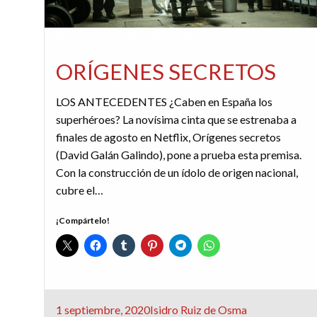
CINE
CRÍTICAS
REDACTORES
ORÍGENES SECRETOS
LOS ANTECEDENTES ¿Caben en España los
superhéroes? La novísima cinta que se estrenaba a
finales de agosto en Netflix, Orígenes secretos
(David Galán Galindo), pone a prueba esta premisa.
Con la construcción de un ídolo de origen nacional,
cubre el…
¡Compártelo!
Publicado
1 septiembre, 2020
Isidro Ruiz de Osma