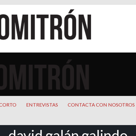
cana
mericana
 CORTO
ENTREVISTAS
CONTACTA CON NOSOTROS
david galán galindo