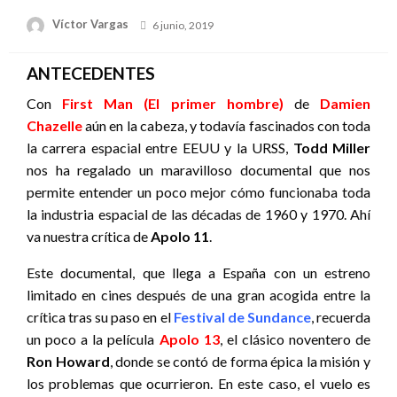
Publicado
Víctor Vargas
6 junio, 2019
el
ANTECEDENTES
Con
First Man (El primer hombre)
de
Damien
Chazelle
aún en la cabeza, y todavía fascinados con toda
la carrera espacial entre EEUU y la URSS,
Todd Miller
nos ha regalado un maravilloso documental que nos
permite entender un poco mejor cómo funcionaba toda
la industria espacial de las décadas de 1960 y 1970. Ahí
va nuestra crítica de
Apolo 11
.
Este documental, que llega a España con un estreno
limitado en cines después de una gran acogida entre la
crítica tras su paso en el
Festival de Sundance
, recuerda
un poco a la película
Apolo 13
, el clásico noventero de
Ron Howard
, donde se contó de forma épica la misión y
los problemas que ocurrieron. En este caso, el vuelo es