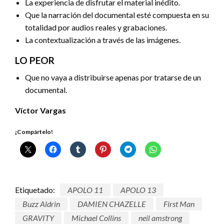
La experiencia de disfrutar el material inédito.
Que la narración del documental esté compuesta en su
totalidad por audios reales y grabaciones.
La contextualización a través de las imágenes.
LO PEOR
Que no vaya a distribuirse apenas por tratarse de un
documental.
Víctor Vargas
¡Compártelo!
Etiquetado:
APOLO 11
APOLO 13
Buzz Aldrin
DAMIEN CHAZELLE
First Man
GRAVITY
Michael Collins
neil amstrong