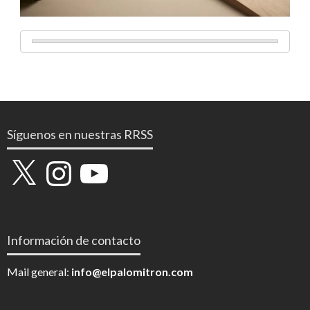
Síguenos en nuestras RRSS
X
Instagram
YouTube
Información de contacto
Mail general:
info@elpalomitron.com