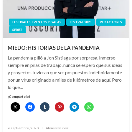
FESTIVALES, EVENTOS Y GALAS
FESTVAL 2020
REDACTORES
SERIES
MIEDO: HISTORIAS DE LA PANDEMIA
La pandemia pilló a Jon Sistiaga por sorpresa. Inmerso
siempre en pilas de trabajo, nunca se esperó que sus ideas
y proyectos tuvieran que ser pospuestos indefinidamente
por un virus originado a miles de kilómetros de aquí. Pero
lo que…
¡Compártelo!
Publicado
6 septiembre, 2020
Alonso Muñoz
el