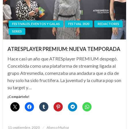
FESTIVALES, EVENTOS Y GALAS
FESTVAL 2020
REDACTORES
SERIES
ATRESPLAYER PREMIUM: NUEVA TEMPORADA
Hace casi un año que ATRESplayer PREMIUM despegó.
Concebida como una plataforma de streaming ligada al
grupo Atresmedia, comenzaba una andadura que a día de
hoy solo ha sido fructífera. La juventud y la cultura pop son
su target y…
¡Compártelo!
Publicado
11 septiembre, 2020
Alonso Muñoz