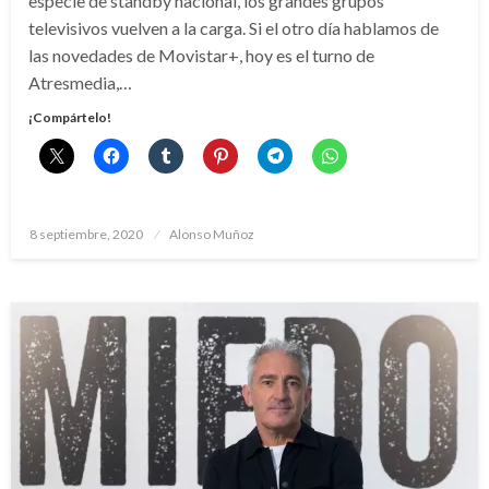
especie de standby nacional, los grandes grupos
televisivos vuelven a la carga. Si el otro día hablamos de
las novedades de Movistar+, hoy es el turno de
Atresmedia,…
¡Compártelo!
Publicado
8 septiembre, 2020
Alonso Muñoz
el