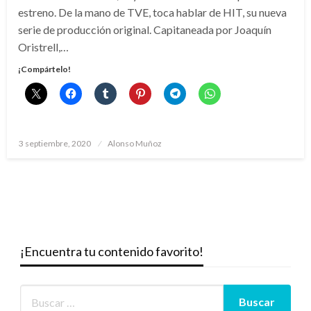
estreno. De la mano de TVE, toca hablar de HIT, su nueva
serie de producción original. Capitaneada por Joaquín
Oristrell,…
¡Compártelo!
Publicado
3 septiembre, 2020
Alonso Muñoz
el
¡Encuentra tu contenido favorito!