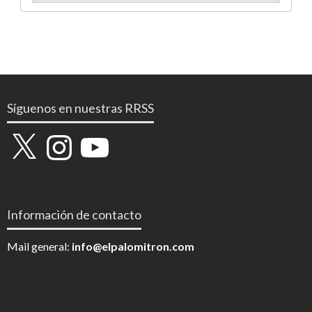
Síguenos en nuestras RRSS
X
Instagram
YouTube
Información de contacto
Mail general:
info@elpalomitron.com