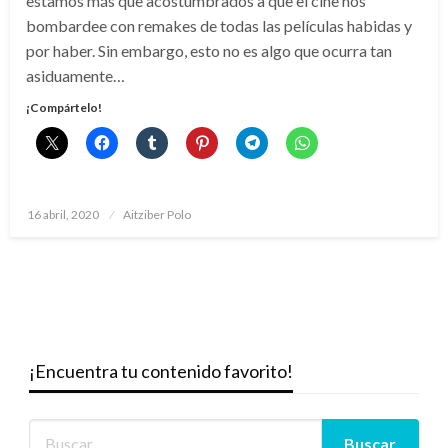
estamos más que acostumbrados a que el cine nos
bombardee con remakes de todas las películas habidas y
por haber. Sin embargo, esto no es algo que ocurra tan
asiduamente…
¡Compártelo!
Publicado
16 abril, 2020
Aitziber Polo
el
¡Encuentra tu contenido favorito!