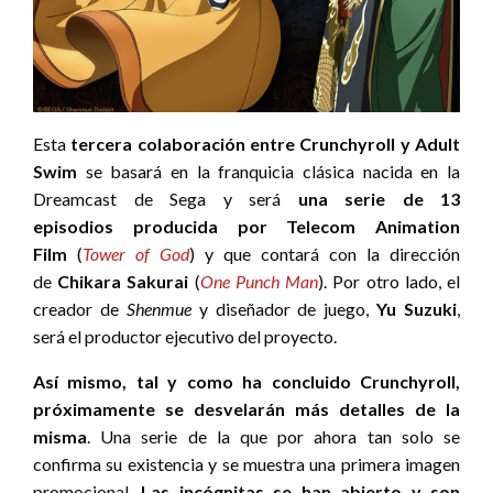
Esta
tercera colaboración entre Crunchyroll y Adult
Swim
se basará en la franquicia clásica nacida en la
Dreamcast de Sega y será
una serie de 13
episodios producida por Telecom Animation
Film
(
Tower of God
) y que contará con la dirección
de
Chikara Sakurai
(
One Punch Man
). Por otro lado, el
creador de
Shenmue
y diseñador de juego,
Yu Suzuki
,
será el productor ejecutivo del proyecto.
Así mismo, tal y como ha concluido Crunchyroll,
próximamente se desvelarán más detalles de la
misma
. Una serie de la que por ahora tan solo se
confirma su existencia y se muestra una primera imagen
promocional.
Las incógnitas se han abierto y son