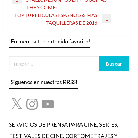
de
Entrada
THEY COME»
entradas
anterior
TOP 10 PELÍCULAS ESPAÑOLAS MÁS
Entrada
TAQUILLERAS DE 2016
siguiente
¡Encuentra tu contenido favorito!
¡Síguenos en nuestras RRSS!
X
Instagram
YouTube
SERVICIOS DE PRENSA PARA CINE, SERIES,
FESTIVALES DE CINE, CORTOMETRAJES Y