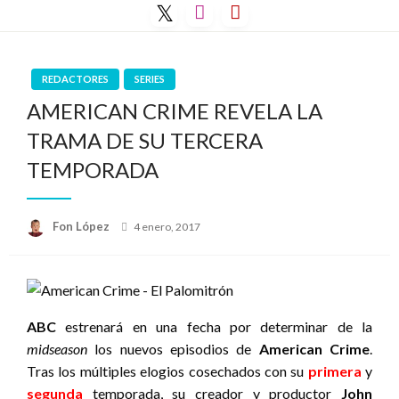
Saltar
al
contenido
REDACTORES
SERIES
AMERICAN CRIME REVELA LA
TRAMA DE SU TERCERA
TEMPORADA
Publicado
Fon López
4 enero, 2017
el
ABC
estrenará en una fecha por determinar de la
midseason
los nuevos episodios de
American Crime
.
Tras los múltiples elogios cosechados con su
primera
y
segunda
temporada, su creador y productor
John