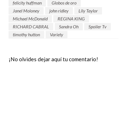
felicity huffman
Globos de oro
Janel Moloney
john ridley
Lily Taylor
Michael McDonald
REGINA KING
RICHARD CABRAL
Sandra Oh
Spoiler Tv
timothy hutton
Variety
¡No olvides dejar aquí tu comentario!