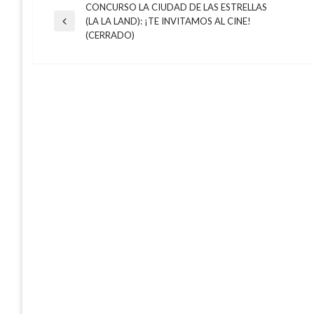
CONCURSO LA CIUDAD DE LAS ESTRELLAS
Navegación
(LA LA LAND): ¡TE INVITAMOS AL CINE!
Entrada
(CERRADO)
anterior
de
entradas