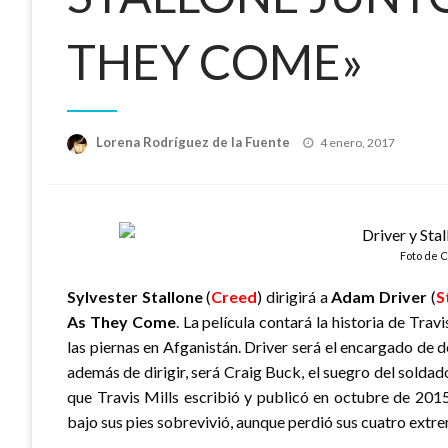
THEY COME»
Publicado
Lorena Rodríguez de la Fuente
4 enero, 2017
el
Foto de 
Sylvester Stallone
(
Creed
) dirigirá a
Adam Driver
(
S
As They Come
. La película contará la historia de Tra
las piernas en Afganistán. Driver será el encargado de d
además de dirigir, será Craig Buck, el suegro del soldad
que Travis Mills escribió y publicó en octubre de 2015
bajo sus pies sobrevivió, aunque perdió sus cuatro extr