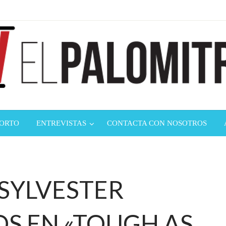
ndustria de cine española y latinoamericana
mitrón
CORTO
ENTREVISTAS
CONTACTA CON NOSOTROS
 SYLVESTER
OS EN «TOUGH AS