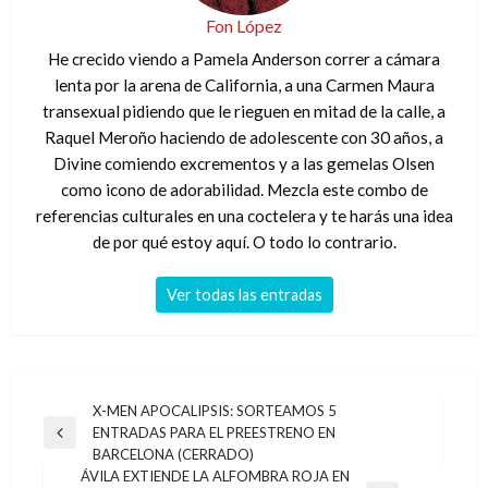
Fon López
He crecido viendo a Pamela Anderson correr a cámara
lenta por la arena de California, a una Carmen Maura
transexual pidiendo que le rieguen en mitad de la calle, a
Raquel Meroño haciendo de adolescente con 30 años, a
Divine comiendo excrementos y a las gemelas Olsen
como icono de adorabilidad. Mezcla este combo de
referencias culturales en una coctelera y te harás una idea
de por qué estoy aquí. O todo lo contrario.
Ver todas las entradas
Navegación
X-MEN APOCALIPSIS: SORTEAMOS 5
ENTRADAS PARA EL PREESTRENO EN
de
Entrada
BARCELONA (CERRADO)
anterior
entradas
ÁVILA EXTIENDE LA ALFOMBRA ROJA EN