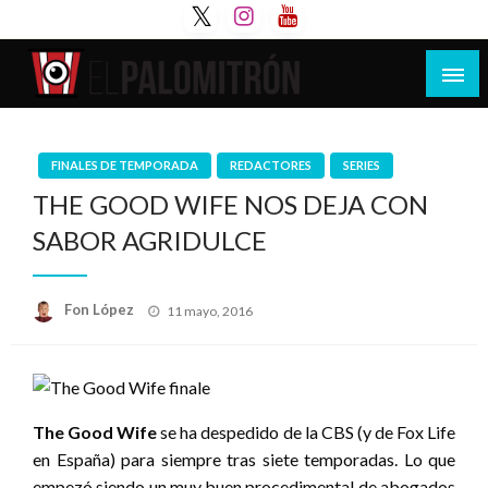
Saltar
al
contenido
Tu espacio de la industria de cine española y
El Palomitrón
latinoamericana
FINALES DE TEMPORADA
REDACTORES
SERIES
THE GOOD WIFE NOS DEJA CON
SABOR AGRIDULCE
Publicado
Fon López
11 mayo, 2016
el
The Good Wife
se ha despedido de la CBS (y de Fox Life
en España) para siempre tras siete temporadas. Lo que
empezó siendo un muy buen procedimental de abogados