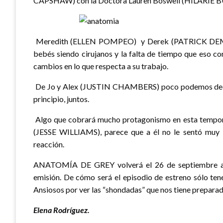
CAPSHAW) con la Doctora Lauren Boswell (HILARIE 
Meredith (ELLEN POMPEO) y Derek (PATRICK DEMPSEY
bebés siendo cirujanos y la falta de tiempo que eso co
cambios en lo que respecta a su trabajo.
De Jo y Alex (JUSTIN CHAMBERS) poco podemos decir,
principio, juntos.
Algo que cobrará mucho protagonismo en esta tempora
(JESSE WILLIAMS), parece que a él no le sentó muy b
reacción.
ANATOMÍA DE GREY volverá el 26 de septiembre a 
emisión. De cómo será el episodio de estreno sólo ten
Ansiosos por ver las “shondadas” que nos tiene preparad
Elena Rodríguez.