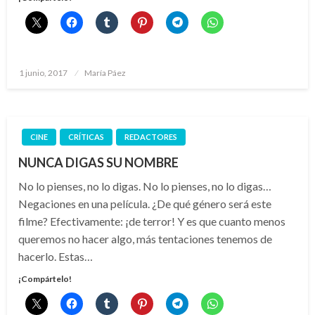
Publicado
1 junio, 2017
María Páez
el
CINE
CRÍTICAS
REDACTORES
NUNCA DIGAS SU NOMBRE
No lo pienses, no lo digas. No lo pienses, no lo digas…
Negaciones en una película. ¿De qué género será este
filme? Efectivamente: ¡de terror! Y es que cuanto menos
queremos no hacer algo, más tentaciones tenemos de
hacerlo. Estas…
¡Compártelo!