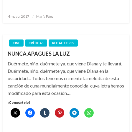
Publicado
4 mayo, 2017
María Páez
el
CINE
CRÍTICAS
REDACTORES
NUNCA APAGUES LA LUZ
Duérmete, niño, duérmete ya, que viene Diana y te llevará.
Duérmete, niño, duérmete ya, que viene Diana en la
oscuridad… Todos tenemos en mente la melodía de esta
canción de cuna mundialmente conocida, cuya letra hemos
modificado para esta ocasión….
¡Compártelo!