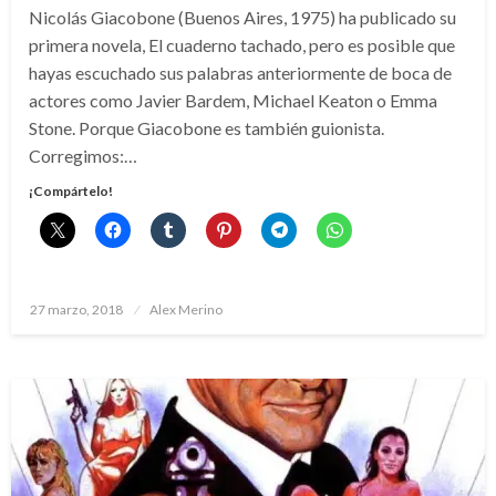
Nicolás Giacobone (Buenos Aires, 1975) ha publicado su
primera novela, El cuaderno tachado, pero es posible que
hayas escuchado sus palabras anteriormente de boca de
actores como Javier Bardem, Michael Keaton o Emma
Stone. Porque Giacobone es también guionista.
Corregimos:…
¡Compártelo!
Publicado
27 marzo, 2018
Alex Merino
el