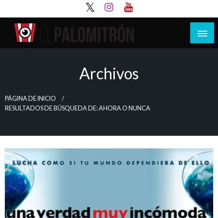
Saltar
al
contenido
Tu espacio de la industria de cine española y
El Palomitrón
latinoamericana
Archivos
PÁGINA DE INICIO
RESULTADOS DE BÚSQUEDA DE: AHORA O NUNCA