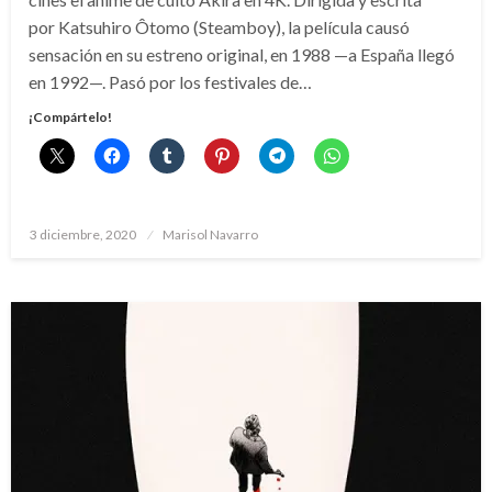
por Katsuhiro Ôtomo (Steamboy), la película causó
sensación en su estreno original, en 1988 —a España llegó
en 1992—. Pasó por los festivales de…
¡Compártelo!
Publicado
3 diciembre, 2020
Marisol Navarro
el