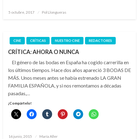
Publicado
5 octubre, 2017
Pol Llongueras
el
CINE
CRÍTICAS
NUESTRO CINE
REDACTORES
CRÍTICA: AHORA O NUNCA
El género de las bodas en España ha cogido carrerilla en
los últimos tiempos. Hace dos años apareció 3 BODAS DE
MÁS. Unos meses antes se había estrenado LA GRAN
FAMILIA ESPAÑOLA, y si nos remontamos a décadas
pasadas,…
¡Compártelo!
Publicado
16 junio, 2015
María Aller