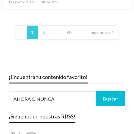
Publicado
19 agosto, 2016
María Páez
el
Paginación
de
1
2
…
90
Siguientes
entradas
¡Encuentra tu contenido favorito!
¡Síguenos en nuestras RRSS!
X
Instagram
YouTube