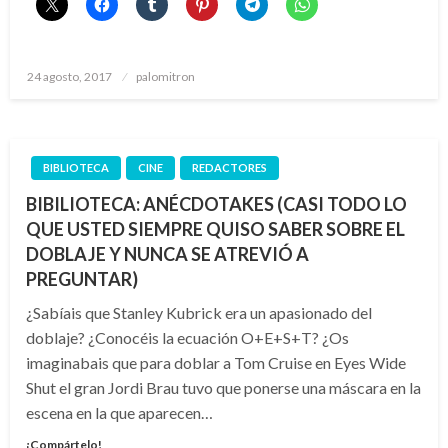
Publicado
24 agosto, 2017
palomitron
el
BIBLIOTECA
CINE
REDACTORES
BIBILIOTECA: ANÉCDOTAKES (CASI TODO LO
QUE USTED SIEMPRE QUISO SABER SOBRE EL
DOBLAJE Y NUNCA SE ATREVIÓ A
PREGUNTAR)
¿Sabíais que Stanley Kubrick era un apasionado del
doblaje? ¿Conocéis la ecuación O+E+S+T? ¿Os
imaginabais que para doblar a Tom Cruise en Eyes Wide
Shut el gran Jordi Brau tuvo que ponerse una máscara en la
escena en la que aparecen…
¡Compártelo!