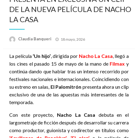
DE LA NUEVA PELÍCULA DE NACHO
LA CASA
Publicado
Claudia Banqueri
18 mayo, 2026
el
La película
‘Un hijo’
, dirigida por
Nacho La Casa
, llegó a
los cines el pasado 15 de mayo de la mano de
Filmax
y
continúa dando que hablar tras un intenso recorrido por
festivales nacionales e internacionales. Coincidiendo con
su estreno en salas,
El Palomitrón
presenta ahora un clip
exclusivo de una de las apuestas más interesantes de la
temporada.
Con este proyecto,
Nacho La Casa
debuta en el
largometraje de ficción después de desarrollar su carrera
como productor, guionista y codirector en títulos como
‘Sevillanas de Brooklyn’
,
‘El plan’
o la película de