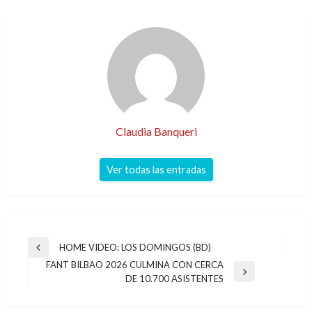
Claudia Banqueri
Ver todas las entradas
Navegación
HOME VIDEO: LOS DOMINGOS (BD)
Entrada
de
FANT BILBAO 2026 CULMINA CON CERCA
anterior
Entrada
DE 10.700 ASISTENTES
entradas
siguiente