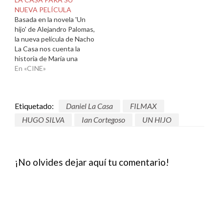
NUEVA PELÍCULA
Basada en la novela 'Un
hijo' de Alejandro Palomas,
la nueva película de Nacho
La Casa nos cuenta la
historia de María una
psicóloga escolar que
En «CINE»
debe averiguar si sus
sospechosas sobre lo que
oculta un alumno de 8
Etiquetado:
Daniel La Casa
FILMAX
años son ciertas.
Protagonizada por
HUGO SILVA
Ian Cortegoso
UN HIJO
Macarena García, Hugo
Silva y el…
¡No olvides dejar aquí tu comentario!