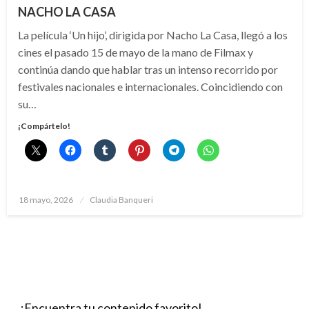
NACHO LA CASA
La película ‘Un hijo’, dirigida por Nacho La Casa, llegó a los
cines el pasado 15 de mayo de la mano de Filmax y
continúa dando que hablar tras un intenso recorrido por
festivales nacionales e internacionales. Coincidiendo con
su…
¡Compártelo!
Publicado
18 mayo, 2026
Claudia Banqueri
el
¡Encuentra tu contenido favorito!