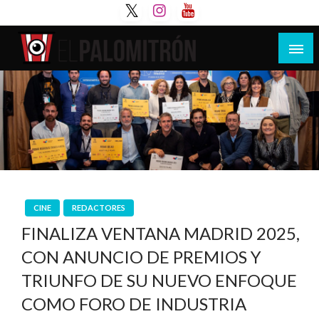
Saltar
al
contenido
Tu espacio de la industria de cine española y
El Palomitrón
latinoamericana
CINE
REDACTORES
FINALIZA VENTANA MADRID 2025,
CON ANUNCIO DE PREMIOS Y
TRIUNFO DE SU NUEVO ENFOQUE
COMO FORO DE INDUSTRIA