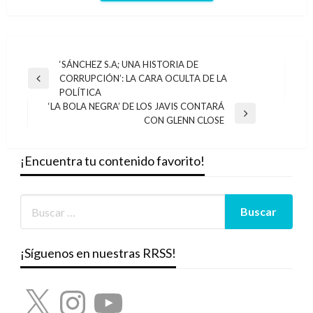
Navegación
‘SÁNCHEZ S.A; UNA HISTORIA DE
CORRUPCIÓN’: LA CARA OCULTA DE LA
de
Entrada
POLÍTICA
anterior
entradas
‘LA BOLA NEGRA’ DE LOS JAVIS CONTARÁ
Entrada
CON GLENN CLOSE
siguiente
¡Encuentra tu contenido favorito!
¡Síguenos en nuestras RRSS!
X
Instagram
YouTube