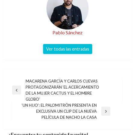
Pablo Sánchez
Ver todas las entradas
Navegación
MACARENA GARCÍA Y CARLOS CUEVAS
PROTAGONIZARÁN ‘EL ACERCAMIENTO
de
Entrada
DE LA MUJER CACTUS Y EL HOMBRE
entradas
anterior
GLOBO’
‘UN HIJO’: EL PALOMITRÓN PRESENTA EN
EXCLUSIVA UN CLIP DE LA NUEVA
Entrada
PELÍCULA DE NACHO LA CASA
siguiente
¡Encuentra tu contenido favorito!