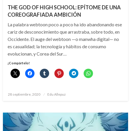
THE GOD OF HIGH SCHOOL: EPÍTOME DE UNA
COREOGRAFIADA AMBICIÓN
La palabra webtoon poco a poco ha ido abandonando ese
cariz de desconocimiento que arrastraba, sobre todo, en
Occidente. El auge del webtoon —o manwha digital— no
es casualidad; la tecnología y hábitos de consumo
evolucionan, y Corea del Sur…
¡Compártelo!
Publicado
28 septiembre, 2020
Edu Allepuz
el