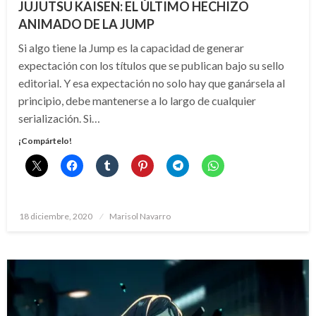
JUJUTSU KAISEN: EL ÚLTIMO HECHIZO
ANIMADO DE LA JUMP
Si algo tiene la Jump es la capacidad de generar
expectación con los títulos que se publican bajo su sello
editorial. Y esa expectación no solo hay que ganársela al
principio, debe mantenerse a lo largo de cualquier
serialización. Si…
¡Compártelo!
Publicado
18 diciembre, 2020
Marisol Navarro
el