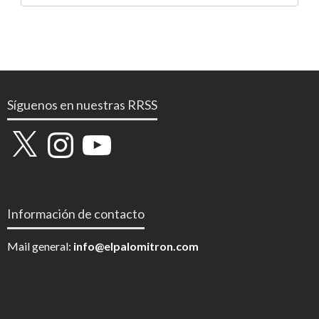
Síguenos en nuestras RRSS
X
Instagram
YouTube
Información de contacto
Mail general:
info@elpalomitron.com