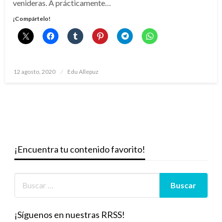
venideras. A prácticamente…
¡Compártelo!
Publicado
12 agosto, 2020
Edu Allepuz
el
¡Encuentra tu contenido favorito!
¡Síguenos en nuestras RRSS!