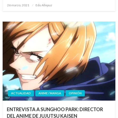
Publicado
26 marzo, 2021
Edu Allepuz
el
ACTUALIDAD
ANIME / MANGA
OPINIÓN
ENTREVISTA A SUNGHOO PARK: DIRECTOR
DEL ANIME DE JUJUTSU KAISEN