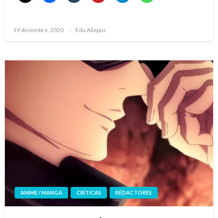
Publicado
19 diciembre, 2020
Edu Allepuz
el
ANIME / MANGA
CRÍTICAS
REDACTORES