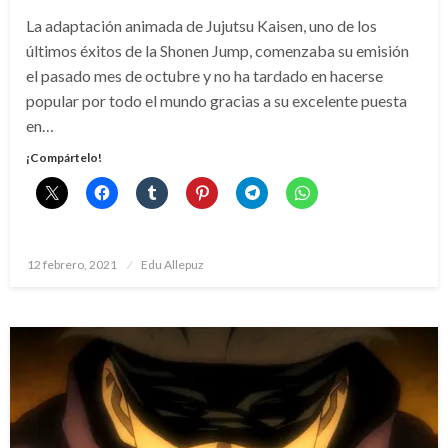
La adaptación animada de Jujutsu Kaisen, uno de los
últimos éxitos de la Shonen Jump, comenzaba su emisión
el pasado mes de octubre y no ha tardado en hacerse
popular por todo el mundo gracias a su excelente puesta
en…
¡Compártelo!
Publicado
12 febrero, 2021
Edu Allepuz
el