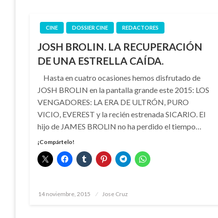
CINE
DOSSIER CINE
REDACTORES
JOSH BROLIN. LA RECUPERACIÓN
DE UNA ESTRELLA CAÍDA.
Hasta en cuatro ocasiones hemos disfrutado de
JOSH BROLIN en la pantalla grande este 2015: LOS
VENGADORES: LA ERA DE ULTRÓN, PURO
VICIO, EVEREST y la recién estrenada SICARIO. El
hijo de JAMES BROLIN no ha perdido el tiempo…
¡Compártelo!
Publicado
14 noviembre, 2015
Jose Cruz
el