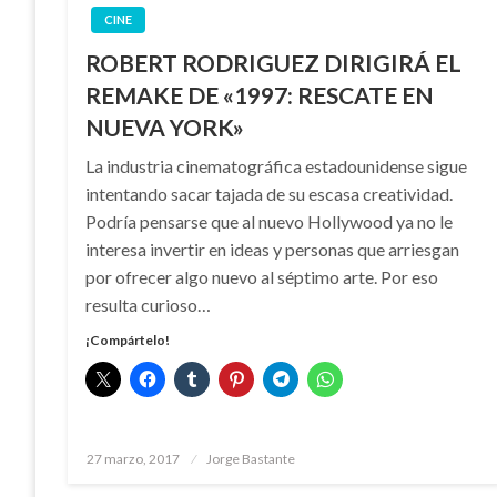
CINE
ROBERT RODRIGUEZ DIRIGIRÁ EL
REMAKE DE «1997: RESCATE EN
NUEVA YORK»
La industria cinematográfica estadounidense sigue
intentando sacar tajada de su escasa creatividad.
Podría pensarse que al nuevo Hollywood ya no le
interesa invertir en ideas y personas que arriesgan
por ofrecer algo nuevo al séptimo arte. Por eso
resulta curioso…
¡Compártelo!
Publicado
27 marzo, 2017
Jorge Bastante
el