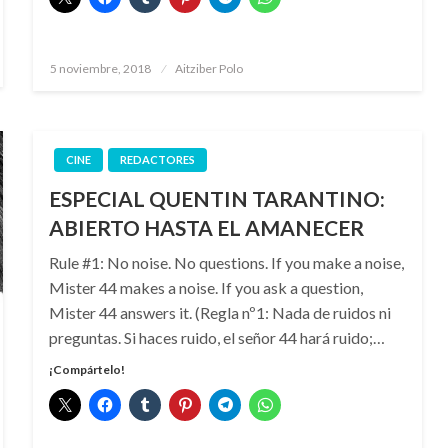
Publicado
5 noviembre, 2018
Aitziber Polo
el
CINE
REDACTORES
ESPECIAL QUENTIN TARANTINO:
ABIERTO HASTA EL AMANECER
Rule #1: No noise. No questions. If you make a noise,
Mister 44 makes a noise. If you ask a question,
Mister 44 answers it. (Regla nº1: Nada de ruidos ni
preguntas. Si haces ruido, el señor 44 hará ruido;…
¡Compártelo!