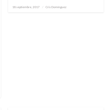
Publicado
18 septiembre, 2017
Cris Domínguez
el