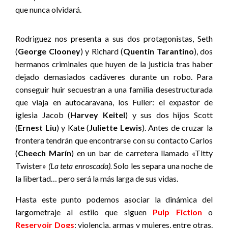
que nunca olvidará.
Rodriguez nos presenta a sus dos protagonistas, Seth
(
George Clooney
) y Richard (
Quentin Tarantino
), dos
hermanos criminales que huyen de la justicia tras haber
dejado demasiados cadáveres durante un robo. Para
conseguir huir secuestran a una familia desestructurada
que viaja en autocaravana, los Fuller: el expastor de
iglesia Jacob (
Harvey Keitel
) y sus dos hijos Scott
(
Ernest Liu
) y Kate (
Juliette Lewis
). Antes de cruzar la
frontera tendrán que encontrarse con su contacto Carlos
(
Cheech Marín
) en un bar de carretera llamado «Titty
Twister»
(La teta enroscada).
Solo les separa una noche de
la libertad… pero será la más larga de sus vidas.
Hasta este punto podemos asociar la dinámica del
largometraje al estilo que siguen
Pulp Fiction
o
Reservoir Dogs
: violencia, armas y mujeres, entre otras.