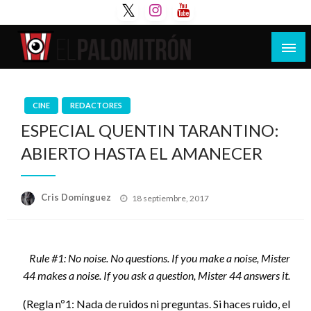
Saltar
al
contenido
Tu espacio de la industria de cine española y
El Palomitrón
latinoamericana
CINE
REDACTORES
ESPECIAL QUENTIN TARANTINO:
ABIERTO HASTA EL AMANECER
Publicado
Cris Domínguez
18 septiembre, 2017
el
Rule #1: No noise. No questions. If you make a noise, Mister
44 makes a noise. If you ask a question, Mister 44 answers it.
(Regla nº1: Nada de ruidos ni preguntas. Si haces ruido, el