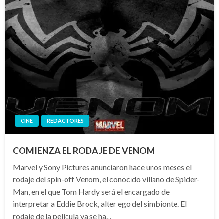
CINE
REDACTORES
COMIENZA EL RODAJE DE VENOM
Marvel y Sony Pictures anunciaron hace unos meses el
rodaje del spin-off Venom, el conocido villano de Spider-
Man, en el que Tom Hardy será el encargado de
interpretar a Eddie Brock, alter ego del simbionte. El
rodaje de la película ya se ha…