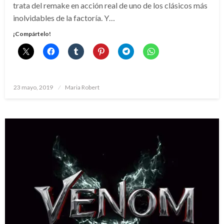
trata del remake en acción real de uno de los clásicos más
inolvidables de la factoría. Y…
¡Compártelo!
Publicado
23 mayo, 2019
Maria Robert
el