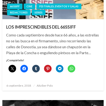
66 SSIFF
CINE
FESTIVALES, EVENTOS Y GALAS
REDACTORES
SERIES
LOS IMPRESCINDIBLES DEL 66SSIFF
Como cada septiembre desde hace 66 años, a las estrellas
no se las busca en el firmamento, sino recorriendo las
calles de Donostia, ya sea dándose un chapuzón en la
Playa de la Concha o engullendo pintxos en la Parte…
¡Compártelo!
Publicado
6 septiembre, 2018
Aitziber Polo
el