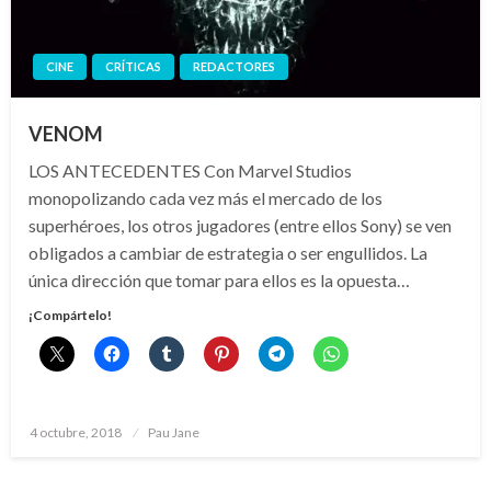
CINE
CRÍTICAS
REDACTORES
VENOM
LOS ANTECEDENTES Con Marvel Studios
monopolizando cada vez más el mercado de los
superhéroes, los otros jugadores (entre ellos Sony) se ven
obligados a cambiar de estrategia o ser engullidos. La
única dirección que tomar para ellos es la opuesta…
¡Compártelo!
Publicado
4 octubre, 2018
Pau Jane
el