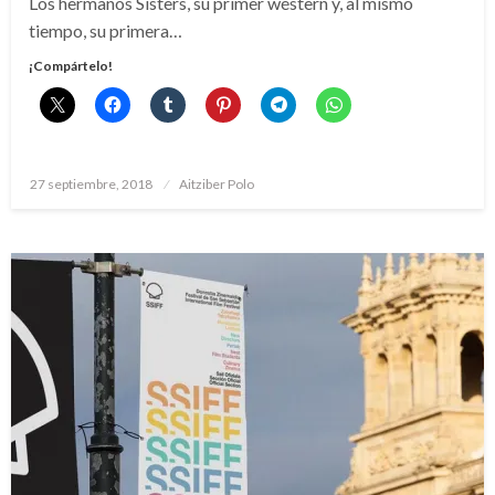
Los hermanos Sisters, su primer wéstern y, al mismo
tiempo, su primera…
¡Compártelo!
Publicado
27 septiembre, 2018
Aitziber Polo
el