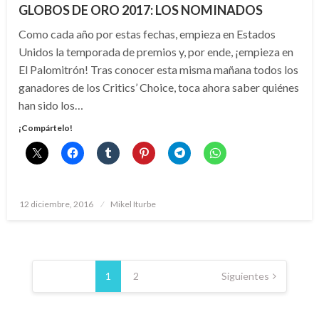
GLOBOS DE ORO 2017: LOS NOMINADOS
Como cada año por estas fechas, empieza en Estados
Unidos la temporada de premios y, por ende, ¡empieza en
El Palomitrón! Tras conocer esta misma mañana todos los
ganadores de los Critics’ Choice, toca ahora saber quiénes
han sido los…
¡Compártelo!
Publicado
12 diciembre, 2016
Mikel Iturbe
el
Paginación
de
1
2
Siguientes
entradas