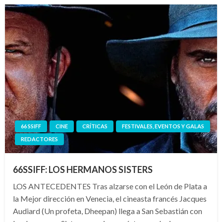
66 SSIFF
CINE
CRÍTICAS
FESTIVALES, EVENTOS Y GALAS
REDACTORES
66SSIFF: LOS HERMANOS SISTERS
LOS ANTECEDENTES Tras alzarse con el León de Plata a
la Mejor dirección en Venecia, el cineasta francés Jacques
Audiard (Un profeta, Dheepan) llega a San Sebastián con