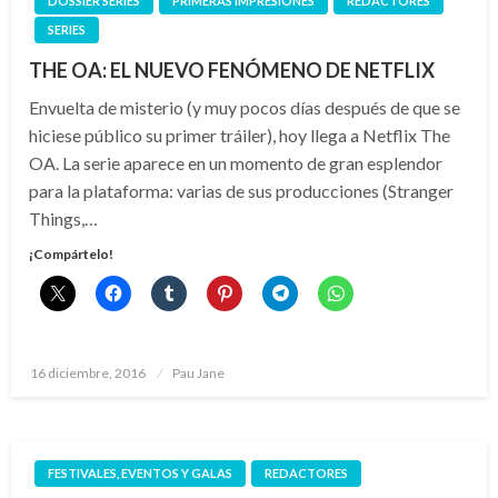
DOSSIER SERIES
PRIMERAS IMPRESIONES
REDACTORES
SERIES
THE OA: EL NUEVO FENÓMENO DE NETFLIX
Envuelta de misterio (y muy pocos días después de que se
hiciese público su primer tráiler), hoy llega a Netflix The
OA. La serie aparece en un momento de gran esplendor
para la plataforma: varias de sus producciones (Stranger
Things,…
¡Compártelo!
Publicado
16 diciembre, 2016
Pau Jane
el
FESTIVALES, EVENTOS Y GALAS
REDACTORES