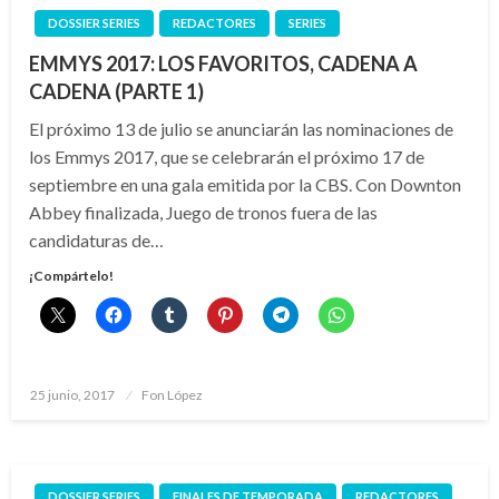
DOSSIER SERIES
REDACTORES
SERIES
EMMYS 2017: LOS FAVORITOS, CADENA A
CADENA (PARTE 1)
El próximo 13 de julio se anunciarán las nominaciones de
los Emmys 2017, que se celebrarán el próximo 17 de
septiembre en una gala emitida por la CBS. Con Downton
Abbey finalizada, Juego de tronos fuera de las
candidaturas de…
¡Compártelo!
Publicado
25 junio, 2017
Fon López
el
DOSSIER SERIES
FINALES DE TEMPORADA
REDACTORES