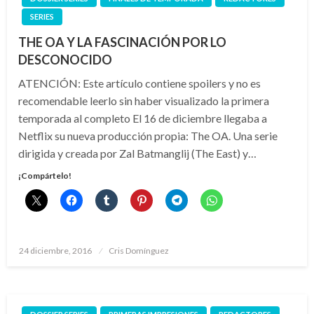
SERIES
THE OA Y LA FASCINACIÓN POR LO
DESCONOCIDO
ATENCIÓN: Este artículo contiene spoilers y no es
recomendable leerlo sin haber visualizado la primera
temporada al completo El 16 de diciembre llegaba a
Netflix su nueva producción propia: The OA. Una serie
dirigida y creada por Zal Batmanglij (The East) y…
¡Compártelo!
Publicado
24 diciembre, 2016
Cris Domínguez
el