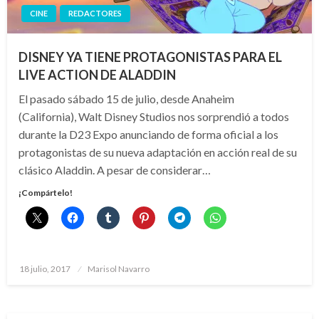
CINE
REDACTORES
DISNEY YA TIENE PROTAGONISTAS PARA EL
LIVE ACTION DE ALADDIN
El pasado sábado 15 de julio, desde Anaheim
(California), Walt Disney Studios nos sorprendió a todos
durante la D23 Expo anunciando de forma oficial a los
protagonistas de su nueva adaptación en acción real de su
clásico Aladdin. A pesar de considerar…
¡Compártelo!
Publicado
18 julio, 2017
Marisol Navarro
el