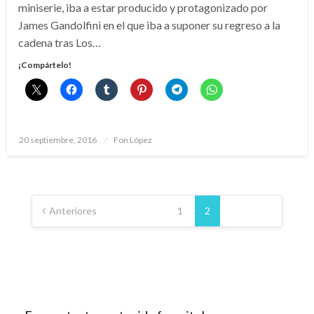
miniserie, iba a estar producido y protagonizado por
James Gandolfini en el que iba a suponer su regreso a la
cadena tras Los…
¡Compártelo!
Publicado
20 septiembre, 2016
Fon López
el
Paginación
de
Anteriores
1
2
entradas