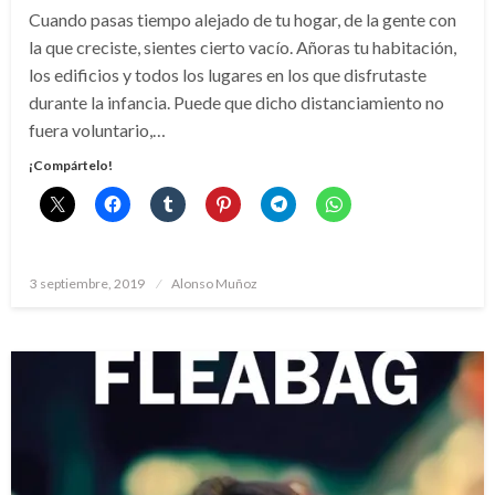
Cuando pasas tiempo alejado de tu hogar, de la gente con
la que creciste, sientes cierto vacío. Añoras tu habitación,
los edificios y todos los lugares en los que disfrutaste
durante la infancia. Puede que dicho distanciamiento no
fuera voluntario,…
¡Compártelo!
Publicado
3 septiembre, 2019
Alonso Muñoz
el