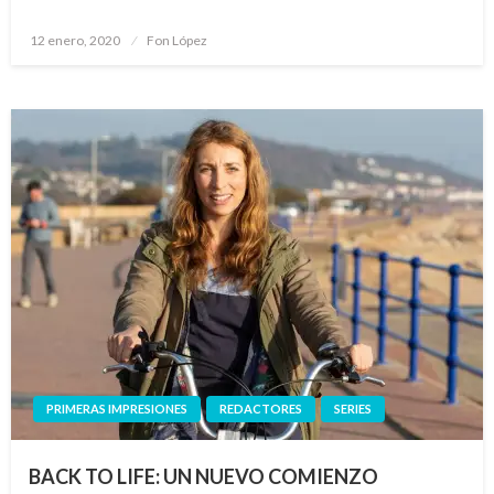
Publicado
12 enero, 2020
Fon López
el
PRIMERAS IMPRESIONES
REDACTORES
SERIES
BACK TO LIFE: UN NUEVO COMIENZO