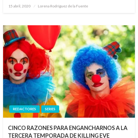
Publicado
15 abril, 2020
Lorena Rodríguez de la Fuente
el
REDACTORES
SERIES
CINCO RAZONES PARA ENGANCHARNOS A LA
TERCERA TEMPORADA DE KILLING EVE