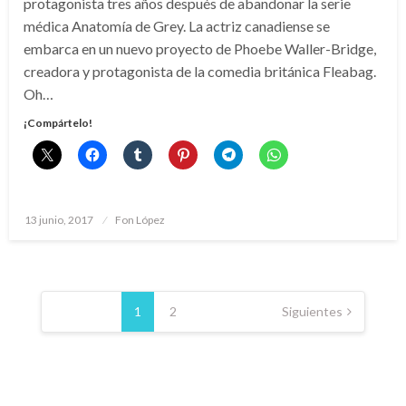
protagonista tres años después de abandonar la serie
médica Anatomía de Grey. La actriz canadiense se
embarca en un nuevo proyecto de Phoebe Waller-Bridge,
creadora y protagonista de la comedia británica Fleabag.
Oh…
¡Compártelo!
Publicado
13 junio, 2017
Fon López
el
Paginación
de
1
2
Siguientes
entradas