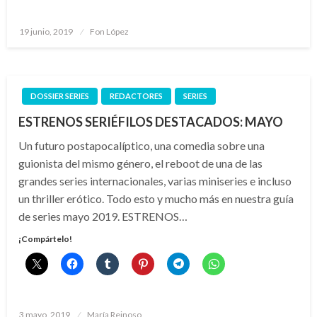
Publicado
19 junio, 2019
Fon López
el
DOSSIER SERIES
REDACTORES
SERIES
ESTRENOS SERIÉFILOS DESTACADOS: MAYO
Un futuro postapocalíptico, una comedia sobre una
guionista del mismo género, el reboot de una de las
grandes series internacionales, varias miniseries e incluso
un thriller erótico. Todo esto y mucho más en nuestra guía
de series mayo 2019. ESTRENOS…
¡Compártelo!
Publicado
3 mayo, 2019
María Reinoso