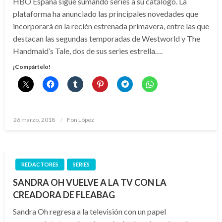
HBO España sigue sumando series a su catálogo. La
plataforma ha anunciado las principales novedades que
incorporará en la recién estrenada primavera, entre las que
destacan las segundas temporadas de Westworld y The
Handmaid’s Tale, dos de sus series estrella….
¡Compártelo!
Publicado
26 marzo, 2018
Fon López
el
REDACTORES
SERIES
SANDRA OH VUELVE A LA TV CON LA
CREADORA DE FLEABAG
Sandra Oh regresa a la televisión con un papel