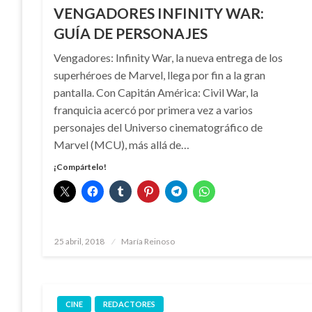
VENGADORES INFINITY WAR:
GUÍA DE PERSONAJES
Vengadores: Infinity War, la nueva entrega de los
superhéroes de Marvel, llega por fin a la gran
pantalla. Con Capitán América: Civil War, la
franquicia acercó por primera vez a varios
personajes del Universo cinematográfico de
Marvel (MCU), más allá de…
¡Compártelo!
Publicado
25 abril, 2018
María Reinoso
el
CINE
REDACTORES