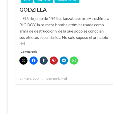
GODZILLA
El 6 de junio de 1945 se lanzaba sobre Hiroshima a
BIG BOY, la primera bomba atómica usada como
arma de destrucción y de la que poco se conocían
sus efectos secundarios. No sólo supuso el principio
del…
¡Compártelo!
Publicado
14 mayo, 2014
Alberto Plumed
el