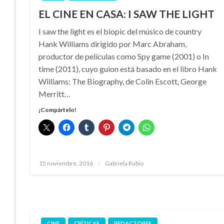
EL CINE EN CASA: I SAW THE LIGHT
I saw the light es el biopic del músico de country
Hank Williams dirigido por Marc Abraham,
productor de películas como Spy game (2001) o In
time (2011), cuyo guion está basado en el libro Hank
Williams: The Biography, de Colin Escott, George
Merritt…
¡Compártelo!
Publicado
15 noviembre, 2016
Gabriela Rubio
el
CINE
CRÍTICAS
REDACTORES