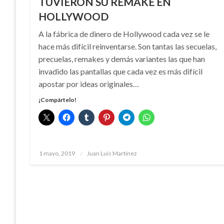
TUVIERON SU REMAKE EN
HOLLYWOOD
A la fábrica de dinero de Hollywood cada vez se le
hace más difícil reinventarse. Son tantas las secuelas,
precuelas, remakes y demás variantes las que han
invadido las pantallas que cada vez es más difícil
apostar por ideas originales…
¡Compártelo!
Publicado
1 mayo, 2019
Juan Luis Martínez
el