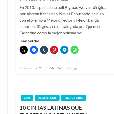
En 2013, la película israelí Big bad wolves, dirigida
por Aharon Keshales y Navot Papushado, se hizo
con el premio a Mejor director y Mejor banda
sonora en Sitges, y era catalogada por Quentin
Tarantino como la mejor película del…
¡Compártelo!
Publicado
28 febrero, 2021
Pablo Núñez Noriega
el
CINE
DOSSIER CINE
REDACTORES
10 CINTAS LATINAS QUE