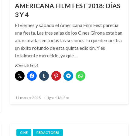
AMERICANA FILM FEST 2018: DÍAS
3 Y 4
El viernes y sábado el Americana Film Fest parecía
una fiesta. Las tres salas de los Cines Girona estaban
abarrotadas en todas las sesiones, lo que demuestra
un éxito rotundo de esta quinta edición. Y es
totalmente merecido, ya que…
¡Compártelo!
Publicado
11 marzo, 2018
Ignasi Muñoz
el
CINE
REDACTORES