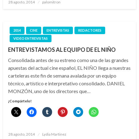
Publicado
28 agosto, 2014
palomitron
el
2014
CINE
ENTREVISTAS
REDACTORES
VIDEO ENTREVISTAS
ENTREVISTAMOS AL EQUIPO DE EL NIÑO
Consolidada antes de su estreno como una de las grandes
apuestas del actual cine español, EL NIÑO llega a nuestras
carteleras este fin de semana avalada por un equipo
técnico, artístico e interpretativo consolidado. DANIEL
MONZÓN, uno de los directores que…
¡Compártelo!
Publicado
28 agosto, 2014
Lydia Martinez
el