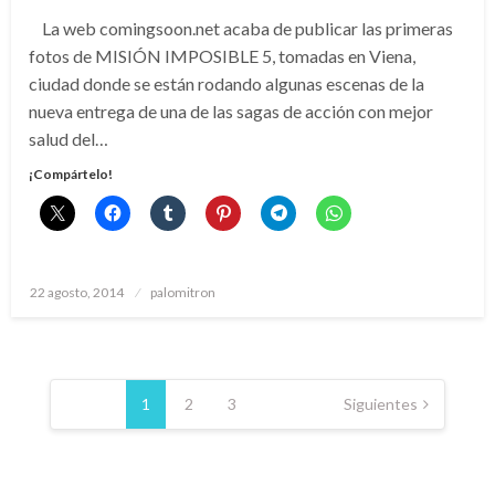
La web comingsoon.net acaba de publicar las primeras
fotos de MISIÓN IMPOSIBLE 5, tomadas en Viena,
ciudad donde se están rodando algunas escenas de la
nueva entrega de una de las sagas de acción con mejor
salud del…
¡Compártelo!
Publicado
22 agosto, 2014
palomitron
el
Paginación
de
1
2
3
Siguientes
entradas