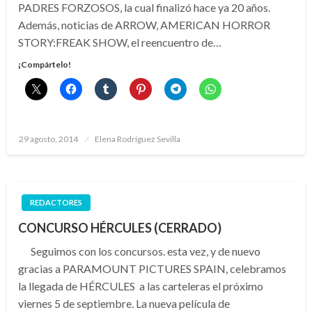
PADRES FORZOSOS, la cual finalizó hace ya 20 años.
Además, noticias de ARROW, AMERICAN HORROR
STORY:FREAK SHOW, el reencuentro de…
¡Compártelo!
Publicado
29 agosto, 2014
Elena Rodríguez Sevilla
el
REDACTORES
CONCURSO HÉRCULES (CERRADO)
Seguimos con los concursos. esta vez, y de nuevo
gracias a PARAMOUNT PICTURES SPAIN, celebramos
la llegada de HÉRCULES a las carteleras el próximo
viernes 5 de septiembre. La nueva película de