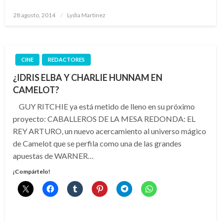
Publicado
28 agosto, 2014
Lydia Martinez
el
CINE
REDACTORES
¿IDRIS ELBA Y CHARLIE HUNNAM EN
CAMELOT?
GUY RITCHIE ya está metido de lleno en su próximo
proyecto: CABALLEROS DE LA MESA REDONDA: EL
REY ARTURO, un nuevo acercamiento al universo mágico
de Camelot que se perfila como una de las grandes
apuestas de WARNER…
¡Compártelo!