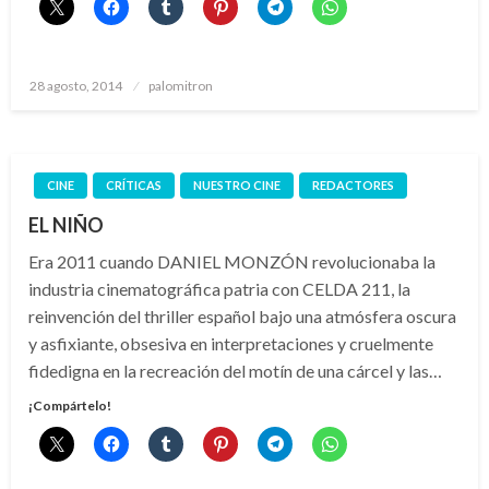
Publicado
28 agosto, 2014
palomitron
el
CINE
CRÍTICAS
NUESTRO CINE
REDACTORES
EL NIÑO
Era 2011 cuando DANIEL MONZÓN revolucionaba la
industria cinematográfica patria con CELDA 211, la
reinvención del thriller español bajo una atmósfera oscura
y asfixiante, obsesiva en interpretaciones y cruelmente
fidedigna en la recreación del motín de una cárcel y las…
¡Compártelo!