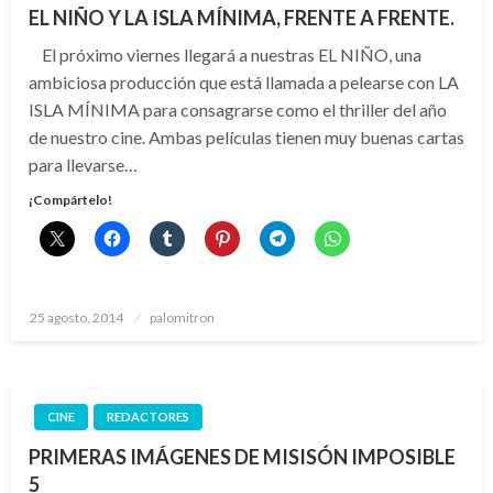
EL NIÑO Y LA ISLA MÍNIMA, FRENTE A FRENTE.
El próximo viernes llegará a nuestras EL NIÑO, una
ambiciosa producción que está llamada a pelearse con LA
ISLA MÍNIMA para consagrarse como el thriller del año
de nuestro cine. Ambas películas tienen muy buenas cartas
para llevarse…
¡Compártelo!
Publicado
25 agosto, 2014
palomitron
el
CINE
REDACTORES
PRIMERAS IMÁGENES DE MISISÓN IMPOSIBLE
5