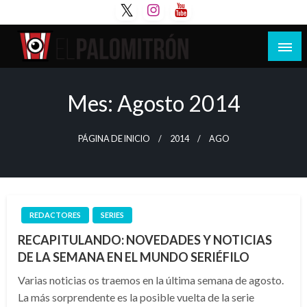
Saltar
al
contenido
Tu espacio de la industria de cine española y
El Palomitrón
latinoamericana
Mes:
Agosto 2014
PÁGINA DE INICIO
2014
AGO
REDACTORES
SERIES
RECAPITULANDO: NOVEDADES Y NOTICIAS
DE LA SEMANA EN EL MUNDO SERIÉFILO
Varias noticias os traemos en la última semana de agosto.
La más sorprendente es la posible vuelta de la serie