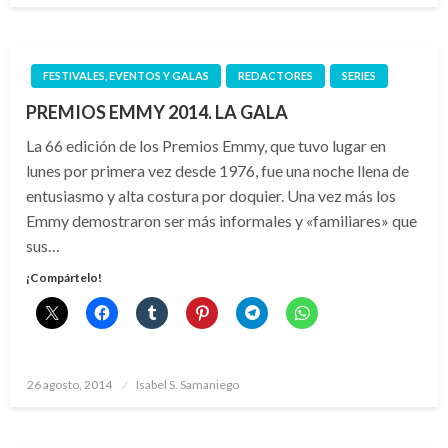
FESTIVALES, EVENTOS Y GALAS
REDACTORES
SERIES
PREMIOS EMMY 2014. LA GALA
La 66 edición de los Premios Emmy, que tuvo lugar en
lunes por primera vez desde 1976, fue una noche llena de
entusiasmo y alta costura por doquier. Una vez más los
Emmy demostraron ser más informales y «familiares» que
sus…
¡Compártelo!
Publicado
26 agosto, 2014
Isabel S. Samaniego
el