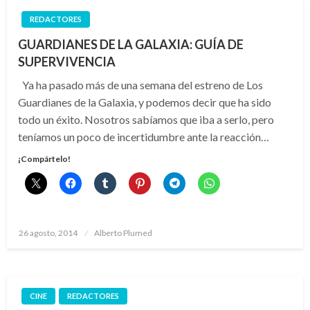
REDACTORES
GUARDIANES DE LA GALAXIA: GUÍA DE
SUPERVIVENCIA
Ya ha pasado más de una semana del estreno de Los
Guardianes de la Galaxia, y podemos decir que ha sido
todo un éxito. Nosotros sabíamos que iba a serlo, pero
teníamos un poco de incertidumbre ante la reacción…
¡Compártelo!
Publicado
26 agosto, 2014
Alberto Plumed
el
CINE
REDACTORES