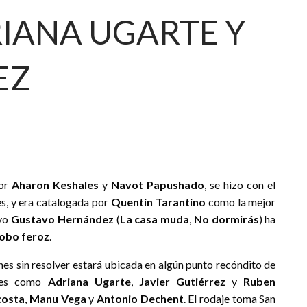
RIANA UGARTE Y
EZ
por
Aharon Keshales
y
Navot Papushado
, se hizo con el
s, y era catalogada por
Quentin Tarantino
como la mejor
ayo
Gustavo Hernández
(
La casa muda
,
No dormirás
) ha
obo feroz
.
es sin resolver estará ubicada en algún punto recóndito de
ores como
Adriana Ugarte
,
Javier Gutiérrez
y
Ruben
costa
,
Manu Vega
y
Antonio Dechent
. El rodaje toma San