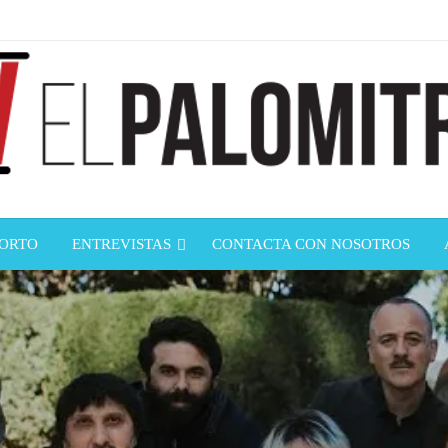
ndustria de cine española y latinoamericana
mitrón
CORTO
ENTREVISTAS
CONTACTA CON NOSOTROS