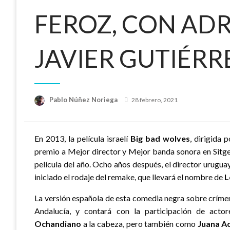
FEROZ, CON AD
JAVIER GUTIÉRR
Publicado
Pablo Núñez Noriega
28 febrero, 2021
el
En 2013, la película israelí
Big bad wolves
, dirigida 
premio a Mejor director y Mejor banda sonora en Sitge
película del año. Ocho años después, el director urugu
iniciado el rodaje del remake, que llevará el nombre de
L
La versión española de esta comedia negra sobre crímen
Andalucía, y contará con la participación de act
Ochandiano
a la cabeza, pero también como
Juana A