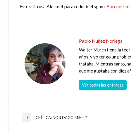
Este sitio usa Akismet para reducir el spam.
Aprende cóm
Pablo Núñez Noriega
Walter Murch tiene la teorí
años, y yo tengo un proble
trataba. Mientras tanto, ha
que me gustaba con diez a
Ver todas las entradas
Navegación
CRÍTICA: NON DAGO MIKEL?
Entrada
anterior