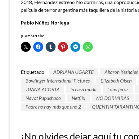
2018, Hernández estrenó No dormirás, una coproducción
película de terror argentina más taquillera de la historia 
Pablo Núñez Noriega
¡Compártelo!
Etiquetado:
ADRIANA UGARTE
Aharon Keshales
Bowfinger International Pictures
Elizabeth Olsen
JUANA ACOSTA
la casa muda
Lobo feroz
Navot Papushado
Netflix
NO DORMIRÁS
Padre no hay más que uno 2
QUENTIN TARANTIN
¡No olvides dejar aquí tu co