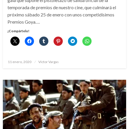
gala que supone el pistoletazo de salida oficial de la
temporada de premios de nuestro cine, que culminará el
próximo sábado 25 de enero con unos competidísimos
Premios Goya….
¡Compártelo!
Publicado
11 enero, 2020
Víctor Vargas
el