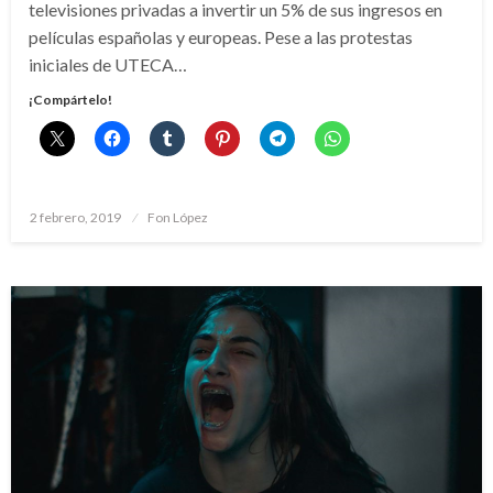
televisiones privadas a invertir un 5% de sus ingresos en
películas españolas y europeas. Pese a las protestas
iniciales de UTECA…
¡Compártelo!
Publicado
2 febrero, 2019
Fon López
el