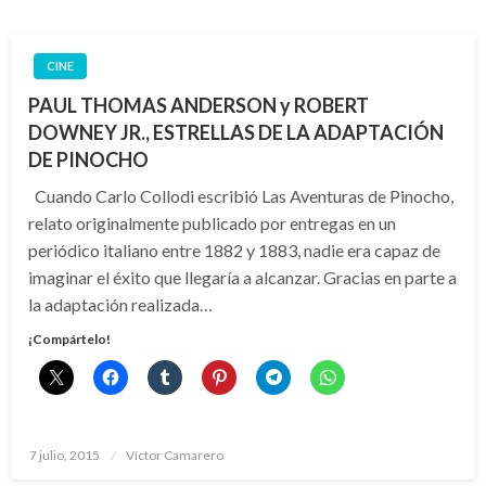
CINE
PAUL THOMAS ANDERSON y ROBERT
DOWNEY JR., ESTRELLAS DE LA ADAPTACIÓN
DE PINOCHO
Cuando Carlo Collodi escribió Las Aventuras de Pinocho,
relato originalmente publicado por entregas en un
periódico italiano entre 1882 y 1883, nadie era capaz de
imaginar el éxito que llegaría a alcanzar. Gracias en parte a
la adaptación realizada…
¡Compártelo!
Publicado
7 julio, 2015
Víctor Camarero
el