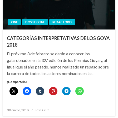
CINE
DOSSIER CINE
REDACTORES
CATEGORÍAS INTERPRETATIVAS DE LOS GOYA
2018
El próximo 3 de febrero se darán a conocer los
galardonados en la 32.ª edición de los Premios Goya y, al
igual que el año pasado, hemos realizado un repaso sobre
la carrera de todos los actores nominados en las…
¡Compártelo!
Publicado
30 enero, 2018
Jose Cruz
el