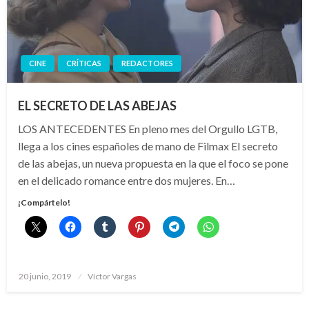
CINE
CRÍTICAS
REDACTORES
EL SECRETO DE LAS ABEJAS
LOS ANTECEDENTES En pleno mes del Orgullo LGTB,
llega a los cines españoles de mano de Filmax El secreto
de las abejas, un nueva propuesta en la que el foco se pone
en el delicado romance entre dos mujeres. En…
¡Compártelo!
Publicado
20 junio, 2019
Víctor Vargas
el