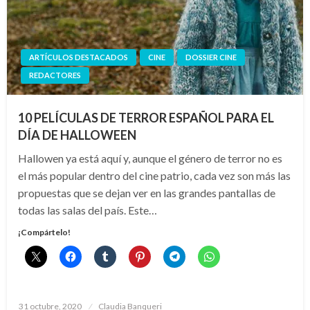
ARTÍCULOS DESTACADOS
CINE
DOSSIER CINE
REDACTORES
10 PELÍCULAS DE TERROR ESPAÑOL PARA EL
DÍA DE HALLOWEEN
Hallowen ya está aquí y, aunque el género de terror no es
el más popular dentro del cine patrio, cada vez son más las
propuestas que se dejan ver en las grandes pantallas de
todas las salas del país. Este…
¡Compártelo!
Publicado
31 octubre, 2020
Claudia Banqueri