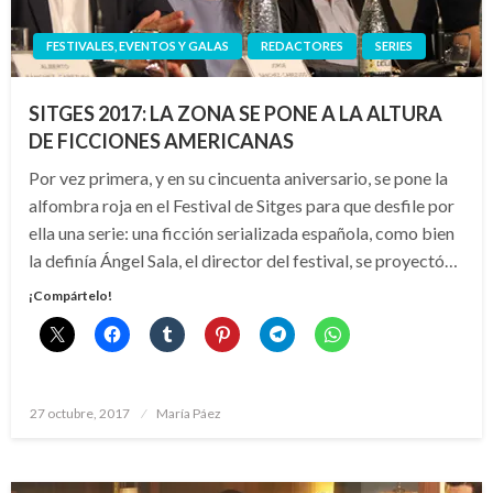
FESTIVALES, EVENTOS Y GALAS
REDACTORES
SERIES
SITGES 2017: LA ZONA SE PONE A LA ALTURA
DE FICCIONES AMERICANAS
Por vez primera, y en su cincuenta aniversario, se pone la
alfombra roja en el Festival de Sitges para que desfile por
ella una serie: una ficción serializada española, como bien
la definía Ángel Sala, el director del festival, se proyectó…
¡Compártelo!
Publicado
27 octubre, 2017
María Páez
el