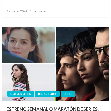
Publicado
19 enero, 2024
palomitron
el
DOSSIER SERIES
REDACTORES
SERIES
ESTRENO SEMANAL O MARATÓN DE SERIES: