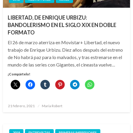
LIBERTAD, DE ENRIQUE URBIZU:
BANDOLERISMO EN EL SIGLO XIX EN DOBLE
FORMATO
El 26 de marzo aterriza en Movistar+ Libertad, el nuevo
trabajo de Enrique Urbizu. Diez años después del estreno
de No habrá paz para lo malvados, y tras estrenarse en el
mundo de las series con Gigantes, el cineasta vuelve…
¡Compártelo!
Publicado
21 febrero, 2021
Maria Robert
el
2019
ENTREVISTAS
PRIMERAS IMPRESIONES