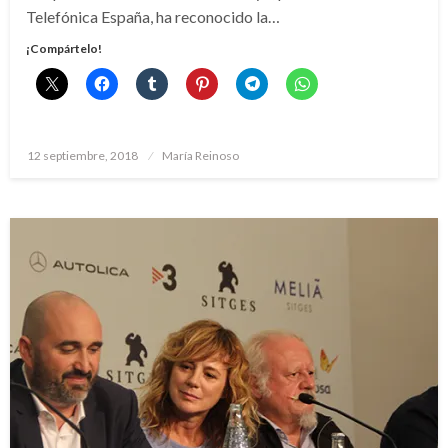
Telefónica España, ha reconocido la…
¡Compártelo!
Publicado
12 septiembre, 2018
María Reinoso
el