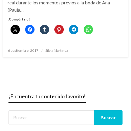
real durante los momentos previos a la boda de Ana
(Paula…
¡Compártelo!
Publicado
6 septiembre, 2017
Silvia Martínez
el
¡Encuentra tu contenido favorito!