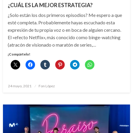
¿CUÁL ES LA MEJOR ESTRATEGIA?
¿Solo están los dos primeros episodios? Me espero a que
esté completa. Probablemente hayas escuchado esta
expresión de tu propia voz o en boca de alguien cercano.
El «efecto Netflix«, más conocido como binge-watching
(atracón de visionado o maratón de series,…
¡Compártelo!
Publicado
24 mayo, 2021
Fon López
el