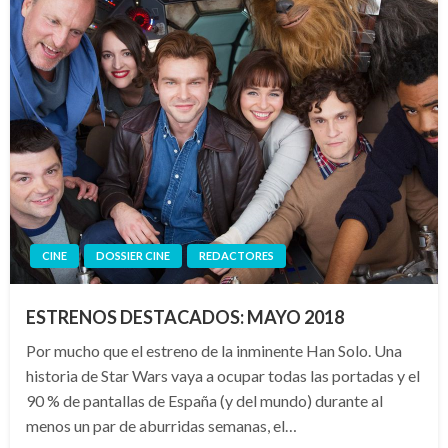
CINE
DOSSIER CINE
REDACTORES
ESTRENOS DESTACADOS: MAYO 2018
Por mucho que el estreno de la inminente Han Solo. Una
historia de Star Wars vaya a ocupar todas las portadas y el
90 % de pantallas de España (y del mundo) durante al
menos un par de aburridas semanas, el…