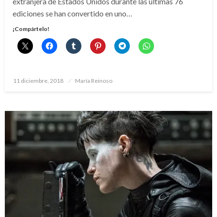
extranjera de Estados Unidos durante las últimas 76
ediciones se han convertido en uno…
¡Compártelo!
Publicado
11 diciembre, 2018
María Reinoso
el