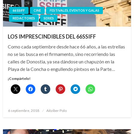
66 SSIFF
CINE
FESTIVALES, EVENTOS Y GALAS
REDACTORES
SERIES
LOS IMPRESCINDIBLES DEL 66SSIFF
Como cada septiembre desde hace 66 años, a las estrellas
no se las busca en el firmamento, sino recorriendo las
calles de Donostia, ya sea dándose un chapuzón en la
Playa de la Concha o engullendo pintxos en la Parte…
¡Compártelo!
Publicado
6 septiembre, 2018
Aitziber Polo
el