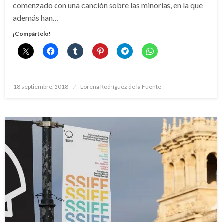
comenzado con una canción sobre las minorías, en la que
además han…
¡Compártelo!
Publicado
18 septiembre, 2018
Lorena Rodríguez de la Fuente
el