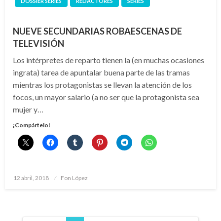
DOSSIER SERIES
REDACTORES
SERIES
NUEVE SECUNDARIAS ROBAESCENAS DE
TELEVISIÓN
Los intérpretes de reparto tienen la (en muchas ocasiones
ingrata) tarea de apuntalar buena parte de las tramas
mientras los protagonistas se llevan la atención de los
focos, un mayor salario (a no ser que la protagonista sea
mujer y…
¡Compártelo!
Publicado
12 abril, 2018
Fon López
el
Paginación