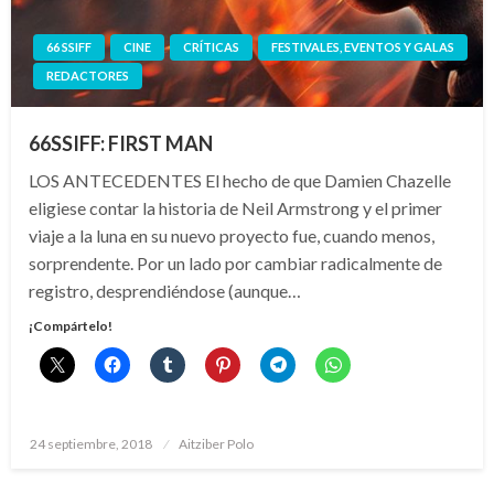
66 SSIFF
CINE
CRÍTICAS
FESTIVALES, EVENTOS Y GALAS
REDACTORES
66SSIFF: FIRST MAN
LOS ANTECEDENTES El hecho de que Damien Chazelle
eligiese contar la historia de Neil Armstrong y el primer
viaje a la luna en su nuevo proyecto fue, cuando menos,
sorprendente. Por un lado por cambiar radicalmente de
registro, desprendiéndose (aunque…
¡Compártelo!
Publicado
24 septiembre, 2018
Aitziber Polo
el