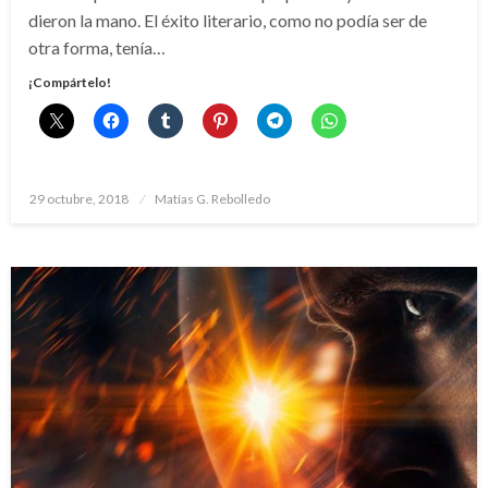
dieron la mano. El éxito literario, como no podía ser de
otra forma, tenía…
¡Compártelo!
Publicado
29 octubre, 2018
Matías G. Rebolledo
el