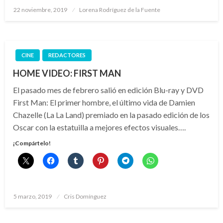
Publicado
22 noviembre, 2019
Lorena Rodríguez de la Fuente
el
CINE
REDACTORES
HOME VIDEO: FIRST MAN
El pasado mes de febrero salió en edición Blu-ray y DVD
First Man: El primer hombre, el último vida de Damien
Chazelle (La La Land) premiado en la pasado edición de los
Oscar con la estatuilla a mejores efectos visuales….
¡Compártelo!
Publicado
5 marzo, 2019
Cris Domínguez
el