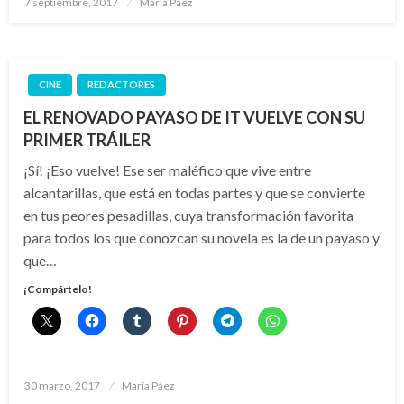
7 septiembre, 2017
María Páez
el
CINE
REDACTORES
EL RENOVADO PAYASO DE IT VUELVE CON SU
PRIMER TRÁILER
¡Sí! ¡Eso vuelve! Ese ser maléfico que vive entre
alcantarillas, que está en todas partes y que se convierte
en tus peores pesadillas, cuya transformación favorita
para todos los que conozcan su novela es la de un payaso y
que…
¡Compártelo!
Publicado
30 marzo, 2017
María Páez
el