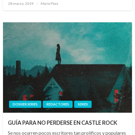
Publicado
28 marzo, 2019
María Páez
el
DOSSIER SERIES
REDACTORES
SERIES
GUÍA PARA NO PERDERSE EN CASTLE ROCK
Se nos ocurren pocos escritores tan prolíficos y populares