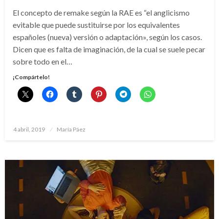
El concepto de remake según la RAE es “el anglicismo
evitable que puede sustituirse por los equivalentes
españoles (nueva) versión o adaptación», según los casos.
Dicen que es falta de imaginación, de la cual se suele pecar
sobre todo en el…
¡Compártelo!
Publicado
4 abril, 2019
María Páez
el