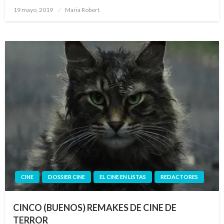
Publicado
19 mayo, 2019
Maria Robert
el
CINE
DOSSIER CINE
EL CINE EN LISTAS
REDACTORES
CINCO (BUENOS) REMAKES DE CINE DE
TERROR