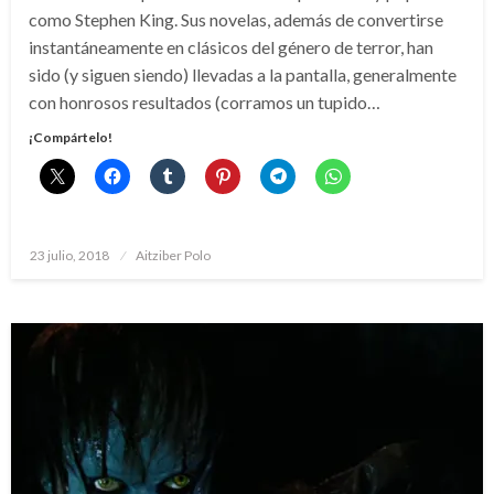
como Stephen King. Sus novelas, además de convertirse
instantáneamente en clásicos del género de terror, han
sido (y siguen siendo) llevadas a la pantalla, generalmente
con honrosos resultados (corramos un tupido…
¡Compártelo!
Publicado
23 julio, 2018
Aitziber Polo
el