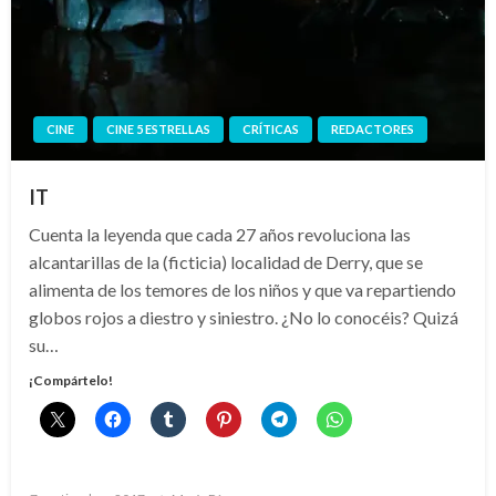
CINE
CINE 5 ESTRELLAS
CRÍTICAS
REDACTORES
IT
Cuenta la leyenda que cada 27 años revoluciona las
alcantarillas de la (ficticia) localidad de Derry, que se
alimenta de los temores de los niños y que va repartiendo
globos rojos a diestro y siniestro. ¿No lo conocéis? Quizá
su…
¡Compártelo!
Publicado