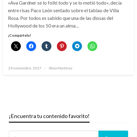
«Ava Gardner se lo folló todo y se lo metió todo», decía
entre risas Paco León sentado sobre el tablao de Villa
Rosa. Por todos es sabido que una de las diosas del
Hollywood de los 50 era un alma…
¡Compártelo!
Publicado
29 noviembre, 2017
Silvia Martínez
el
¡Encuentra tu contenido favorito!