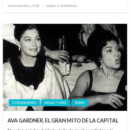
Publicado
20 noviembre, 2018
Matías G. Rebolledo
el
DOSSIER SERIES
REDACTORES
SERIES
AVA GARDNER, EL GRAN MITO DE LA CAPITAL