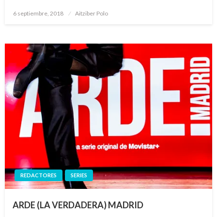
Publicado
6 septiembre, 2018
Aitziber Polo
el
REDACTORES
SERIES
ARDE (LA VERDADERA) MADRID