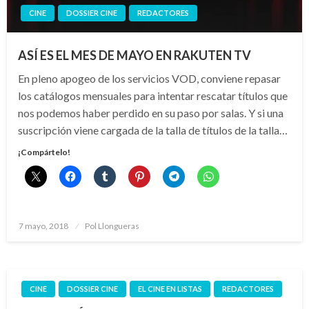
CINE
DOSSIER CINE
REDACTORES
ASÍ ES EL MES DE MAYO EN RAKUTEN TV
En pleno apogeo de los servicios VOD, conviene repasar
los catálogos mensuales para intentar rescatar títulos que
nos podemos haber perdido en su paso por salas. Y si una
suscripción viene cargada de la talla de títulos de la talla…
¡Compártelo!
Publicado
7 mayo, 2018
Pol Llongueras
el
CINE
DOSSIER CINE
EL CINE EN LISTAS
REDACTORES