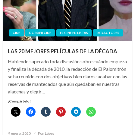
CINE
DOSSIER CINE
EL CINE EN LISTAS
REDACTORES
LAS 20 MEJORES PELÍCULAS DE LA DÉCADA
Habiendo superado toda discusión sobre cuándo empieza
y finaliza la década de 2010, la redacción de El Palomitrón
se ha reunido con dos objetivos bien claros: acabar con las
reservas de mantecados que aún quedaban en nuestras
alacenas y elegir…
¡Compártelo!
Publicado
9 enero, 2020
Fon López