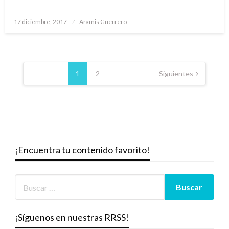
Publicado
17 diciembre, 2017
Aramis Guerrero
el
Paginación
de
1
2
Siguientes
entradas
¡Encuentra tu contenido favorito!
¡Síguenos en nuestras RRSS!