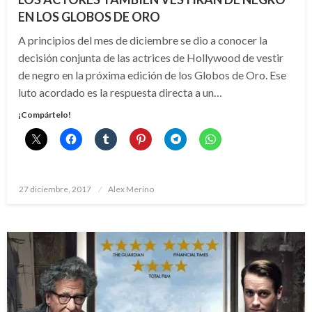
EN LOS GLOBOS DE ORO
A principios del mes de diciembre se dio a conocer la
decisión conjunta de las actrices de Hollywood de vestir
de negro en la próxima edición de los Globos de Oro. Ese
luto acordado es la respuesta directa a un…
¡Compártelo!
Publicado
27 diciembre, 2017
Alex Merino
el