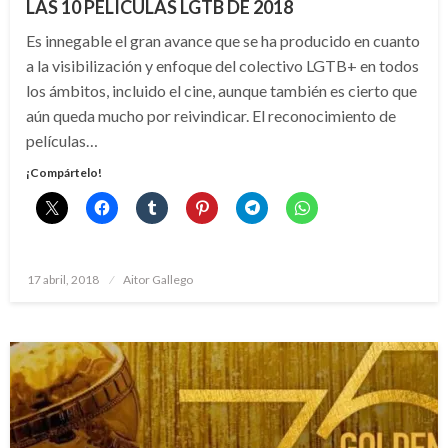
LAS 10 PELÍCULAS LGTB DE 2018
Es innegable el gran avance que se ha producido en cuanto
a la visibilización y enfoque del colectivo LGTB+ en todos
los ámbitos, incluido el cine, aunque también es cierto que
aún queda mucho por reivindicar. El reconocimiento de
películas…
¡Compártelo!
Publicado
17 abril, 2018
Aitor Gallego
el