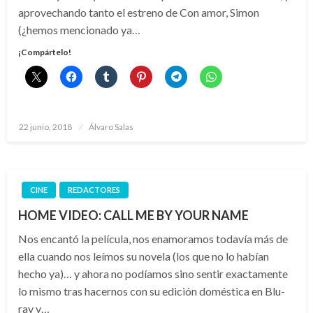
aprovechando tanto el estreno de Con amor, Simon
(¿hemos mencionado ya…
¡Compártelo!
Publicado
22 junio, 2018
Álvaro Salas
el
CINE
REDACTORES
HOME VIDEO: CALL ME BY YOUR NAME
Nos encantó la película, nos enamoramos todavía más de
ella cuando nos leímos su novela (los que no lo habían
hecho ya)… y ahora no podíamos sino sentir exactamente
lo mismo tras hacernos con su edición doméstica en Blu-
ray y…