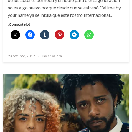
de los actores de moda y un ídolo para cierta generación
no es algo nuevo porque desde que se estrenó Call me by
your name ya se intuía que este rostro internacional…
¡Compártelo!
Publicado
23 octubre, 2019
Javier Valera
el