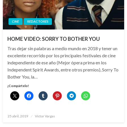
CINE
REDACTORES
HOME VIDEO: SORRY TO BOTHER YOU
Tras dejar sin palabras a medio mundo en 2018 y tener un
excelente recorrido por los principales festivales de cine
independiente de ese año (Mejor ópera prima en los
Independent Spirit Awards, entre otros premios), Sorry To
Bother You, la…
¡Compártelo!
Publicado
25 abril, 2019
Víctor Vargas
el