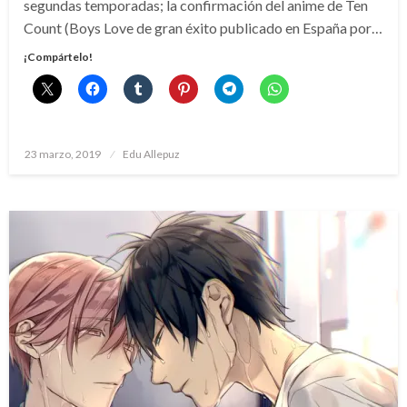
segundas temporadas; la confirmación del anime de Ten
Count (Boys Love de gran éxito publicado en España por…
¡Compártelo!
Publicado
23 marzo, 2019
Edu Allepuz
el