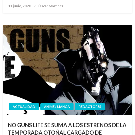
Publicado
11 junio, 2020
Óscar Martínez
el
ACTUALIDAD
ANIME / MANGA
REDACTORES
NO GUNS LIFE SE SUMA A LOS ESTRENOS DE LA
TEMPORADA OTOÑAL CARGADO DE