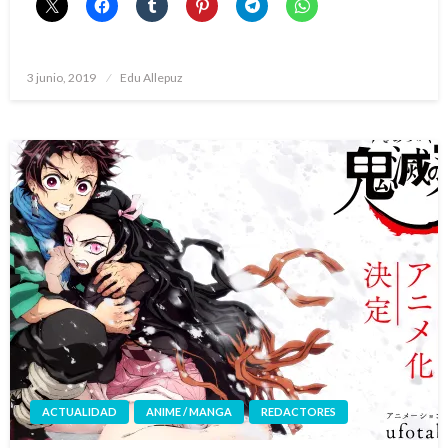
Publicado
3 junio, 2019
Edu Allepuz
el
ACTUALIDAD
ANIME / MANGA
REDACTORES