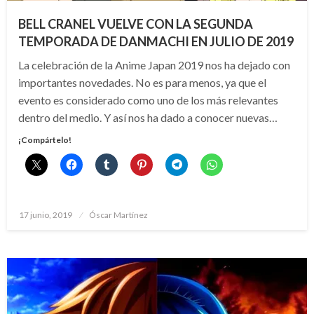
BELL CRANEL VUELVE CON LA SEGUNDA
TEMPORADA DE DANMACHI EN JULIO DE 2019
La celebración de la Anime Japan 2019 nos ha dejado con
importantes novedades. No es para menos, ya que el
evento es considerado como uno de los más relevantes
dentro del medio. Y así nos ha dado a conocer nuevas…
¡Compártelo!
Publicado
17 junio, 2019
Óscar Martínez
el