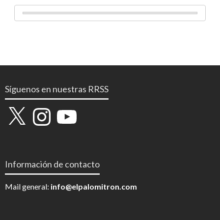
Síguenos en nuestras RRSS
X
Instagram
YouTube
Información de contacto
Mail general:
info@elpalomitron.com