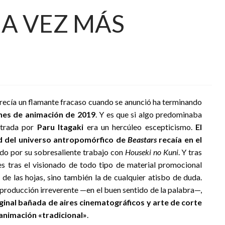
NA VEZ MÁS
parecía un flamante fracaso cuando se anunció ha terminando
nes de animación de 2019
. Y es que si algo predominaba
ustrada por
Paru Itagaki
era un hercúleo escepticismo.
El
ad del universo antropomórfico de
Beastars
recaía en el
do por su sobresaliente trabajo con
Houseki no Kuni
. Y tras
s tras el visionado de todo tipo de material promocional
a de las hojas, sino también la de cualquier atisbo de duda.
oducción irreverente —en el buen sentido de la palabra—,
ginal bañada de aires cinematográficos y arte de corte
animación «tradicional»
.