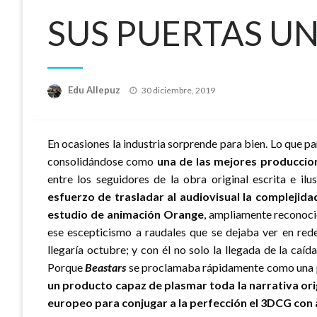
SUS PUERTAS U
Publicado
Edu Allepuz
30 diciembre, 2019
el
En ocasiones la industria sorprende para bien. Lo que 
consolidándose como
una de las mejores produccio
entre los seguidores de la obra original escrita e il
esfuerzo de trasladar al audiovisual la complejid
estudio de animación Orange
, ampliamente reconoci
ese escepticismo a raudales que se dejaba ver en rede
llegaría octubre; y con él no solo la llegada de la caíd
Porque
Beastars
se proclamaba rápidamente como una pr
un producto capaz de plasmar toda la narrativa ori
europeo para conjugar a la perfección el 3DCG con 