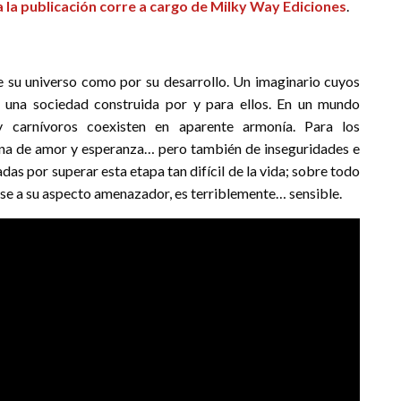
 la publicación corre a cargo de Milky Way Ediciones
.
de su universo como por su desarrollo. Un imaginario cuyos
 una sociedad construida por y para ellos. En un mundo
 carnívoros coexisten en aparente armonía. Para los
lena de amor y esperanza… pero también de inseguridades e
s por superar esta etapa tan difícil de la vida; sobre todo
ese a su aspecto amenazador, es terriblemente… sensible.