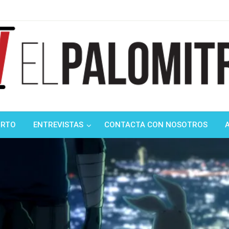
ndustria de cine española y latinoamericana
mitrón
ORTO
ENTREVISTAS
CONTACTA CON NOSOTROS