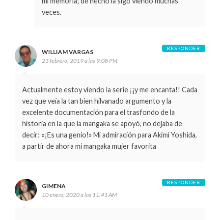
mi memoria; de hecho la sigo viendo muchas
veces.
RESPONDER
WILLIAM VARGAS
23 febrero, 2019 a las 9:08 PM
Actualmente estoy viendo la serie ¡¡y me encanta!! Cada
vez que veía la tan bien hilvanado argumento y la
excelente documentación para el trasfondo de la
historia en la que la mangaka se apoyó, no dejaba de
decir: «¡Es una genio!» Mi admiración para Akimi Yoshida,
a partir de ahora mi mangaka mujer favorita
RESPONDER
GIMENA
10 enero, 2020 a las 11:41 AM