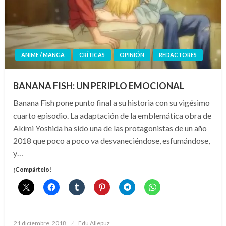
ANIME / MANGA
CRÍTICAS
OPINIÓN
REDACTORES
BANANA FISH: UN PERIPLO EMOCIONAL
Banana Fish pone punto final a su historia con su vigésimo
cuarto episodio. La adaptación de la emblemática obra de
Akimi Yoshida ha sido una de las protagonistas de un año
2018 que poco a poco va desvaneciéndose, esfumándose,
y…
¡Compártelo!
Publicado
21 diciembre, 2018
Edu Allepuz