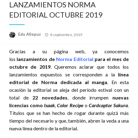
LANZAMIENTOS NORMA
EDITORIAL OCTUBRE 2019
Publicado
Edu Allepuz
8 septiembre, 2019
el
Gracias a su página web, ya conocemos
los
lanzamientos de
Norma Editorial
para el mes de
octubre de 2019
. Queremos aclarar que todos los
lanzamientos expuestos se corresponden a la
línea
editorial de Norma dedicada al manga
. En esta
ocasión la editorial se aleja del período estival con un
total de
22 novedades
, donde irrumpen
nuevas
licencias como
Isaak
,
Color Recipe
o
Cardcaptor Sakura
.
Títulos que se han hecho de rogar durante quizá más
tiempo del necesario y que, también, abren la veda a una
nueva línea dentro de la editorial.