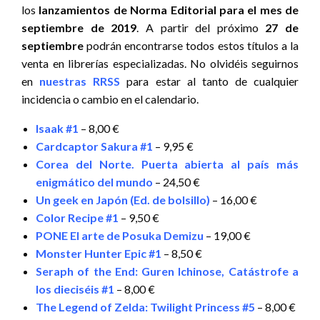
los
lanzamientos de Norma Editorial para el mes de
septiembre de 2019
. A partir del próximo
27 de
septiembre
podrán encontrarse todos estos títulos a la
venta en librerías especializadas. No olvidéis seguirnos
en
nuestras RRSS
para estar al tanto de cualquier
incidencia o cambio en el calendario.
Isaak #1
– 8,00 €
Cardcaptor Sakura #1
– 9,95 €
Corea del Norte. Puerta abierta al país más
enigmático del mundo
– 24,50 €
Un geek en Japón (Ed. de bolsillo)
– 16,00 €
Color Recipe #1
– 9,50 €
PONE El arte de Posuka Demizu
– 19,00 €
Monster Hunter Epic #1
– 8,50 €
Seraph of the End: Guren Ichinose, Catástrofe a
los dieciséis #1
– 8,00 €
The Legend of Zelda: Twilight Princess #5
– 8,00 €