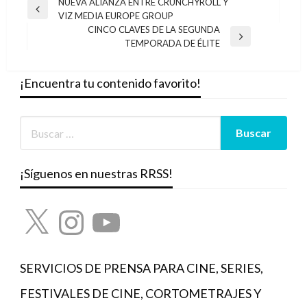
Navegación
NUEVA ALIANZA ENTRE CRUNCHYROLL Y
Entrada
VIZ MEDIA EUROPE GROUP
de
anterior
CINCO CLAVES DE LA SEGUNDA
entradas
Entrada
TEMPORADA DE ÉLITE
siguiente
¡Encuentra tu contenido favorito!
¡Síguenos en nuestras RRSS!
X
Instagram
YouTube
SERVICIOS DE PRENSA PARA CINE, SERIES,
FESTIVALES DE CINE, CORTOMETRAJES Y