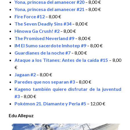
Yona, princesa del amanecer #20
– 8,00 €
Yona, princesa del amanecer #21
– 8,00 €
Fire Force #12
– 8,00 €
The Seven Deadly Sins #34
– 8,00 €
Hinowa Ga Crush! #2
– 8,00 €
The Promised Neverland #9
– 8,00 €
IM El Sumo sacerdote Imhotep #9
– 8,00 €
Guardianes de la noche #7
– 8,00 €
Ataque a los Titanes: Antes de la caída #15
– 8,00
€
Jagaan #2
– 8,00 €
Paredes que nos separan #3
– 8,00 €
Kageno también quiere disfrutar de la juventud
#3
– 8,00 €
Pokémon 21. Diamante y Perla #5
– 12,00 €
Edu Allepuz