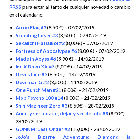
RRSS
para estar al tanto de cualquier novedad o cambio
en el calendario.
Ao no Flag #3
(8,50 €) – 07/02/2019
Scumbag Loser #3
(8,50 €) – 07/02/2019
Sekaiichi Hatsukoi #2
(8,00 €) – 07/02/2019
Fortress of Apocalypse #6
(8,00 €) – 07/02/2019
Made in Abyss #6
(9,90 €) – 14/02/2019
Inu X Boku XX #7
(8,00 €) – 14/02/2019
Devils Line #3
(8,50 €) – 14/02/2019
Devilman G #2
(8,50 €) – 14/02/2019
One Punch Man #21
(8,00€) – 21/02/2019
Mob Psycho 100 #14
(8,00€) – 21/02/2019
Shin Mazinger Zero #3
(8,50€) – 28/02/2019
Amar y ser amado, dejar y ser dejado #8
(8,00€) –
28/02/2019
GUNNM: Last Order #2
(15,00€) – 28/02/2019
JoJo’s Bizarre Adventure: Diamond is