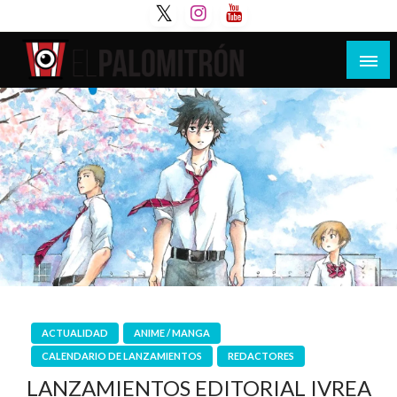
Saltar
al
contenido
Tu espacio de la industria de cine española y
El Palomitrón
latinoamericana
ACTUALIDAD
ANIME / MANGA
CALENDARIO DE LANZAMIENTOS
REDACTORES
LANZAMIENTOS EDITORIAL IVREA