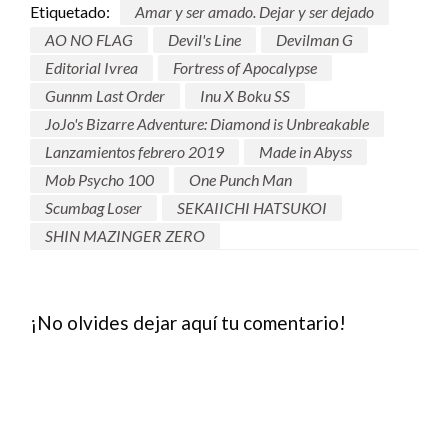
Etiquetado:
Amar y ser amado. Dejar y ser dejado
AO NO FLAG
Devil's Line
Devilman G
Editorial Ivrea
Fortress of Apocalypse
Gunnm Last Order
Inu X Boku SS
JoJo's Bizarre Adventure: Diamond is Unbreakable
Lanzamientos febrero 2019
Made in Abyss
Mob Psycho 100
One Punch Man
Scumbag Loser
SEKAIICHI HATSUKOI
SHIN MAZINGER ZERO
¡No olvides dejar aquí tu comentario!