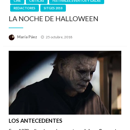
CINE
CRÍTICAS
FESTIVALES, EVENTOS Y GALAS
REDACTORES
SITGES 2018
LA NOCHE DE HALLOWEEN
Publicado
María Páez
25 octubre, 2018
el
LOS ANTECEDENTES