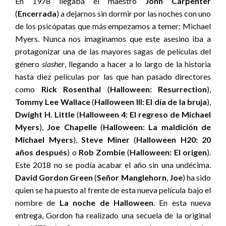
En 1978 llegaba el maestro
John Carpenter
(
Encerrada
) a dejarnos sin dormir por las noches con uno
de los psicópatas que más empezamos a temer: Michael
Myers. Nunca nos imaginamos que este asesino iba a
protagonizar una de las mayores sagas de películas del
género
slasher
, llegando a hacer a lo largo de la historia
hasta diez películas por las que han pasado directores
como
Rick Rosenthal
(
Halloween: Resurrection
),
Tommy Lee Wallace
(
Halloween III: El día de la bruja
),
Dwight H. Little
(
Halloween 4: El regreso de Michael
Myers
),
Joe Chapelle
(
Halloween: La maldición de
Michael Myers
),
Steve Miner
(
Halloween H20: 20
años después
) o
Rob Zombie
(
Halloween: El origen
).
Este 2018 no se podía acabar el año sin una undécima.
David Gordon Green
(
Señor
Manglehorn
,
Joe
) ha sido
quien se ha puesto al frente de esta nueva película bajo el
nombre de
La noche de
Halloween
. En esta nueva
entrega, Gordon ha realizado una secuela de la original