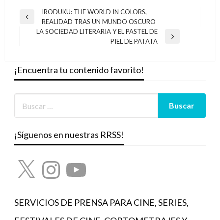
Navegación
IRODUKU: THE WORLD IN COLORS,
Entrada
REALIDAD TRAS UN MUNDO OSCURO
de
anterior
LA SOCIEDAD LITERARIA Y EL PASTEL DE
entradas
Entrada
PIEL DE PATATA
siguiente
¡Encuentra tu contenido favorito!
¡Síguenos en nuestras RRSS!
X
Instagram
YouTube
SERVICIOS DE PRENSA PARA CINE, SERIES,