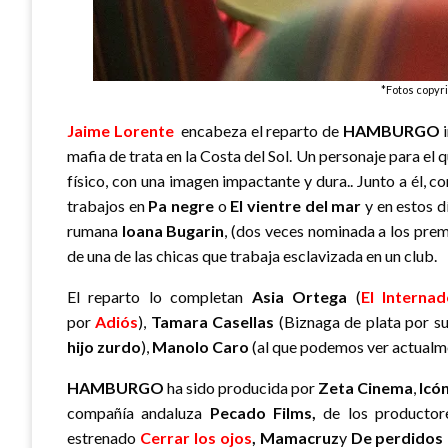
*Fotos copyr
Jaime Lorente
encabeza el reparto de
HAMBURGO
i
mafia de trata en la Costa del Sol. Un personaje para e
físico, con una imagen impactante y dura.. Junto a él, 
trabajos en
Pa negre
o
El vientre del mar
y en estos 
rumana
Ioana Bugarin
, (dos veces nominada a los prem
de una de las chicas que trabaja esclavizada en un club.
El reparto lo completan
Asia Ortega
(
El Interna
por
Adiós
),
Tamara Casellas
(Biznaga de plata por s
hijo zurdo
),
Manolo Caro
(al que podemos ver actualm
HAMBURGO
ha sido p
roducida por
Zeta Cinema
,
Icó
compañía andaluza
Pecado Films,
de los producto
estrenado
Cerrar los ojos
, Mamacruz
y
De perdidos 