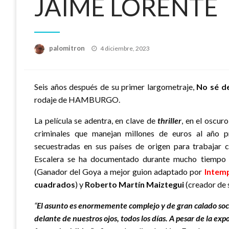
JAIME LORENTE
Publicado
palomitron
4 diciembre, 2023
el
Seis años después de su primer largometraje,
No sé de
rodaje de HAMBURGO.
La película se adentra, en clave de
thriller
, en el oscur
criminales que manejan millones de euros al año 
secuestradas en sus países de origen para trabajar 
Escalera se ha documentado durante mucho tiempo pa
(Ganador del Goya a mejor guion adaptado por
Intem
cuadrados
) y
Roberto Martín Maiztegui
(creador de
“
El asunto es enormemente complejo y de gran calado soci
delante de nuestros ojos, todos los días. A pesar de la ex