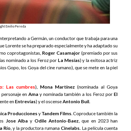
ight Emilio Pereda
nterpretando a Germán, un conductor que trabaja para una
l que Lorente se ha preparado especialmente y ha adaptado su
como coprotagonistas,
Roger Casamajor
(premiado por sus
días nominado a los Feroz por
La Mesías
) y la exitosa actriz
ios Gopo, los Goya del cine rumano), que se mete en la piel
do: Las cumbres
),
Mona Martínez
(nominada al Goya
u personaje en
Ama
y nominada también a los Feroz por
El
ente en
Entrevías
) y el oscense
Antonio Buil
.
nica Producciones
y
Tandem Films
. Coproduce también la
res
Jose Alba
y
Odile Antonio-Baez
, que en 2023 han
a Río
, y la productora rumana
Cinelabs.
La película cuenta