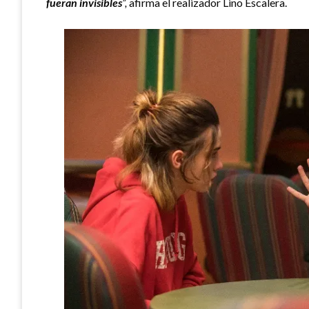
fueran invisibles
”,
afirma el realizador Lino Escalera.