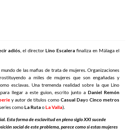
cir adiós
, el director
Lino Escalera
finaliza en Málaga el
o mundo de las mafias de trata de mujeres. Organizaciones
prostituyendo a miles de mujeres que son engañadas y
como esclavas. Una tremenda realidad sobre la que Lino
ra llegar a este guion, escrito junto a
Daniel Remón
perie
y autor de títulos como
Casual Day
o
Cinco metros
 series como
La Ruta
o
La Valla
).
al. Esta forma de esclavitud en pleno siglo XXI sucede
posición social de este problema, parece como si estas mujeres