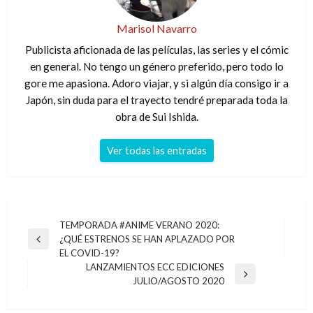
Marisol Navarro
Publicista aficionada de las películas, las series y el cómic
en general. No tengo un género preferido, pero todo lo
gore me apasiona. Adoro viajar, y si algún día consigo ir a
Japón, sin duda para el trayecto tendré preparada toda la
obra de Sui Ishida.
Ver todas las entradas
Navegación
TEMPORADA #ANIME VERANO 2020:
¿QUÉ ESTRENOS SE HAN APLAZADO POR
de
Entrada
EL COVID-19?
anterior
entradas
LANZAMIENTOS ECC EDICIONES
Entrada
JULIO/AGOSTO 2020
siguiente