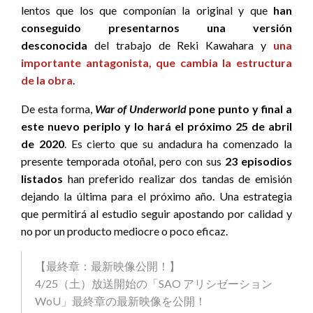
lentos que los que componían la original y que
han
conseguido presentarnos una versión
desconocida
del trabajo de Reki Kawahara y
una
importante antagonista, que cambia la estructura
de la obra
.
De esta forma,
War of Underworld
pone punto y final a
este nuevo periplo y lo hará el próximo 25 de abril
de 2020
. Es cierto que su andadura ha comenzado la
presente temporada otoñal, pero con sus
23 episodios
listados
han preferido realizar dos tandas de emisión
dejando la última para el próximo año. Una estrategia
que permitirá al estudio seguir apostando por calidad y
no por un producto mediocre o poco eficaz.
【最終章：最新映像公開！】
4/25（土）放送開始の「SAO アリシゼーション
WoU」最終章の最新映像を公開！