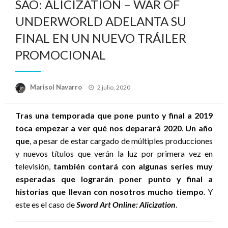
SAO: ALICIZATION – WAR OF
UNDERWORLD ADELANTA SU
FINAL EN UN NUEVO TRÁILER
PROMOCIONAL
Publicado
Marisol Navarro
2 julio, 2020
el
Tras una temporada que pone punto y final a 2019
toca empezar a ver qué nos deparará 2020
.
Un año
que
, a pesar de estar cargado de múltiples producciones
y nuevos títulos que verán la luz por primera vez en
televisión,
también contará con algunas series muy
esperadas que lograrán poner punto y final a
historias que llevan con nosotros mucho tiempo
. Y
este es el caso de
Sword Art Online: Alicization
.