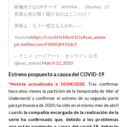
映像内ではOPテーマ「ANIMA」（ReoNa）の
音源も初公開！聴けるのはここだけ！
英雄よ、もう一度立ち上がれ――
Youtube
https://t.co/6HLMtuV1Oy
#sao_anime
pic.twitter.com/FNWQM55dxY
— アニメ ソードアート・オンライン 公式
(@sao_anime)
March 22, 2020
Estreno pospuesto a causa del COVID-19
*Noticia actualizada a 10/04/2020
: Tras confirmar
hace unos meses la partición de la temporada de
War of
Underworld
y confirmar el estreno de su segunda parte
para primavera de 2020, ha sido en el mismo mes de abril
cuando
la compañía encargada de la realización de la
serie ha confirmado que, debido a los problemas
que están surgiendo a causa del covid-19, deberán