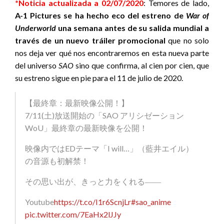
*Noticia actualizada a 02/07/2020
: Temores de lado,
A-1 Pictures se ha hecho eco del estreno de
War of
Underworld
una semana antes de su salida mundial a
través de un nuevo tráiler promocional
que no solo
nos deja ver qué nos encontraremos en esta nueva parte
del universo
SAO
sino que confirma, al cien por cien, que
su estreno sigue en pie para el 11 de julio de 2020.
【最終章：最新映像公開！】
7/11(土)放送開始の「SAO アリシゼーション
WoU」最終章の最新映像を公開！
映像内ではEDテーマ「I will…」（藍井エイル）
の音源も初解禁！
その思い出が、きっと力をくれる――
Youtube
https://t.co/I1r6ScnjLr
#sao_anime
pic.twitter.com/7EaHx2lJJy