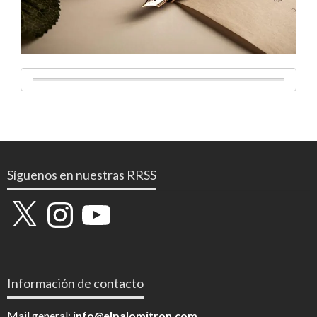
Síguenos en nuestras RRSS
X
Instagram
YouTube
Información de contacto
Mail general:
info@elpalomitron.com