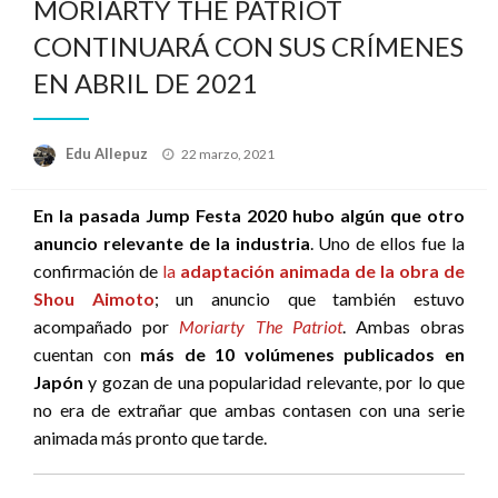
MORIARTY THE PATRIOT
CONTINUARÁ CON SUS CRÍMENES
EN ABRIL DE 2021
Publicado
Edu Allepuz
22 marzo, 2021
el
En la pasada Jump Festa 2020 hubo algún que otro
anuncio relevante de la industria
. Uno de ellos fue la
confirmación de
la
adaptación animada de la obra de
Shou Aimoto
; un anuncio que también estuvo
acompañado por
Moriarty The Patriot
. Ambas obras
cuentan con
más de 10 volúmenes publicados en
Japón
y gozan de una popularidad relevante, por lo que
no era de extrañar que ambas contasen con una serie
animada más pronto que tarde.