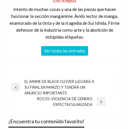
Edu Allepuz
Intento de muchas cosas y una de las piezas que hacen
funcionar la sección manganime. Ávido lector de manga,
enamorado de la tinta y de la tragedia de Sui Ishida. Firme
defensor de la industria como arte y la abolición de
estúpidas etiquetas.
Ver todas las entradas
Navegación
EL ANIME DE BLACK CLOVER LLEGARÁ A
SU FINAL EN MARZO Y TENDRÁ UN
de
Entrada
ANUNCIO IMPORTANTE
anterior
entradas
ROCÍO: VIOLENCIA DE GÉNERO
Entrada
ESPECTACULARIZADA
siguiente
¡Encuentra tu contenido favorito!