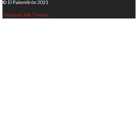
© El Palomitrón 2021
Tema por Silk Themes