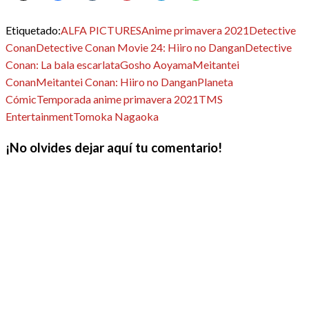
Etiquetado:
ALFA PICTURES
Anime primavera 2021
Detective
Conan
Detective Conan Movie 24: Hiiro no Dangan
Detective
Conan: La bala escarlata
Gosho Aoyama
Meitantei
Conan
Meitantei Conan: Hiiro no Dangan
Planeta
Cómic
Temporada anime primavera 2021
TMS
Entertainment
Tomoka Nagaoka
¡No olvides dejar aquí tu comentario!