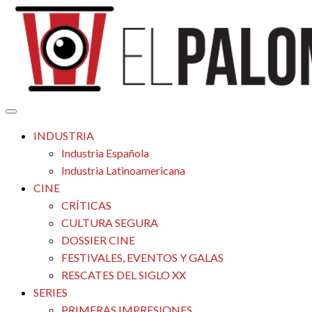
Saltar
al
contenido
Tu espacio de la industria de cine española y latinoamericana
El Palomitrón
INDUSTRIA
Industria Española
Industria Latinoamericana
CINE
CRÍTICAS
CULTURA SEGURA
DOSSIER CINE
FESTIVALES, EVENTOS Y GALAS
RESCATES DEL SIGLO XX
SERIES
PRIMERAS IMPRESIONES