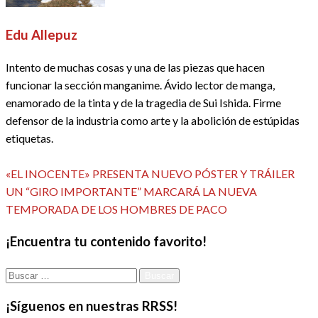
Edu Allepuz
Intento de muchas cosas y una de las piezas que hacen
funcionar la sección manganime. Ávido lector de manga,
enamorado de la tinta y de la tragedia de Sui Ishida. Firme
defensor de la industria como arte y la abolición de estúpidas
etiquetas.
Ver todas las entradas
Entrada
Navegación
«EL INOCENTE» PRESENTA NUEVO PÓSTER Y TRÁILER
anterior
Entrada
UN “GIRO IMPORTANTE” MARCARÁ LA NUEVA
de
siguiente
TEMPORADA DE LOS HOMBRES DE PACO
entradas
¡Encuentra tu contenido favorito!
Buscar:
¡Síguenos en nuestras RRSS!