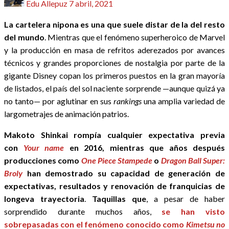
Edu Allepuz
7 abril, 2021
el
La cartelera nipona es una que suele distar de la del resto
del mundo
. Mientras que el fenómeno superheroico de Marvel
y la producción en masa de refritos aderezados por avances
técnicos y grandes proporciones de nostalgia por parte de la
gigante Disney copan los primeros puestos en la gran mayoría
de listados, el país del sol naciente sorprende —aunque quizá ya
no tanto— por aglutinar en sus
rankings
una amplia variedad de
largometrajes de animación patrios.
Makoto Shinkai rompía cualquier expectativa previa
con
Your name
en 2016, mientras que años después
producciones como
One Piece Stampede
o
Dragon Ball Super:
Broly
han demostrado su capacidad de generación de
expectativas, resultados y renovación de franquicias de
longeva trayectoria
.
Taquillas que
, a pesar de haber
sorprendido durante muchos años,
se han visto
sobrepasadas con el fenómeno conocido como
Kimetsu no