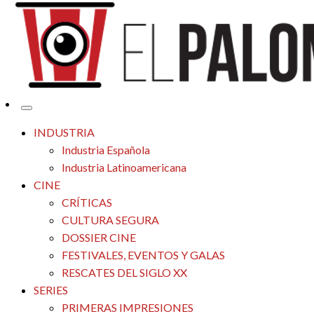
Tu espacio de la industria de cine española y latinoamericana
El Palomitrón
INDUSTRIA
Industria Española
Industria Latinoamericana
CINE
CRÍTICAS
CULTURA SEGURA
DOSSIER CINE
FESTIVALES, EVENTOS Y GALAS
RESCATES DEL SIGLO XX
SERIES
PRIMERAS IMPRESIONES