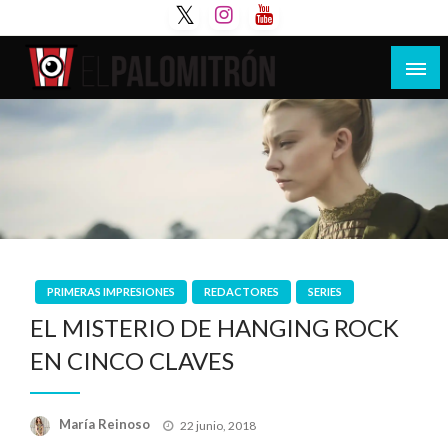
Saltar
al
contenido
Tu espacio de la industria de cine española y
El Palomitrón
latinoamericana
PRIMERAS IMPRESIONES
REDACTORES
SERIES
EL MISTERIO DE HANGING ROCK
EN CINCO CLAVES
Publicado
María Reinoso
22 junio, 2018
el