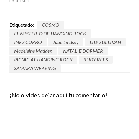
En «CINE»
Etiquetado:
COSMO
EL MISTERIO DE HANGING ROCK
INEZ CURRO
Joan Lindsay
LILY SULLIVAN
Madeleine Madden
NATALIE DORMER
PICNIC AT HANGING ROCK
RUBY REES
SAMARA WEAVING
¡No olvides dejar aquí tu comentario!