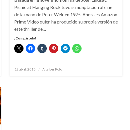
Picnic at Hanging Rock tuvo su adaptación al cine
de la mano de Peter Weir en 1975. Ahora es Amazon
Prime Video quien ha producido su propia versión de
este thriller de…
¡Compártelo!
Publicado
12 abril, 2018
Aitziber Polo
el