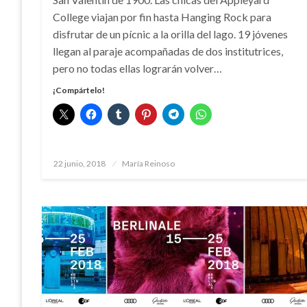
College viajan por fin hasta Hanging Rock para
disfrutar de un pícnic a la orilla del lago. 19 jóvenes
llegan al paraje acompañadas de dos institutrices,
pero no todas ellas lograrán volver…
¡Compártelo!
Publicado
22 junio, 2018
María Reinoso
el