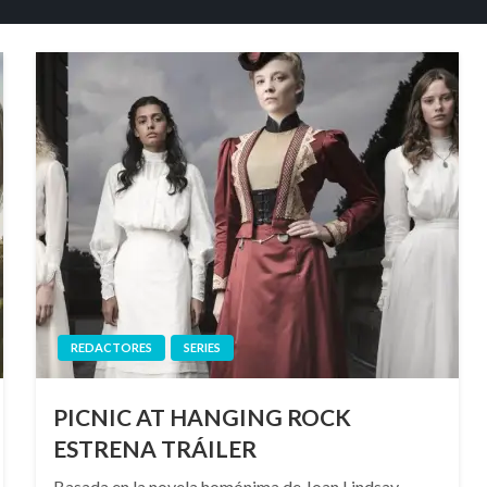
REDACTORES
SERIES
PICNIC AT HANGING ROCK
ESTRENA TRÁILER
Basada en la novela homónima de Joan Lindsay,