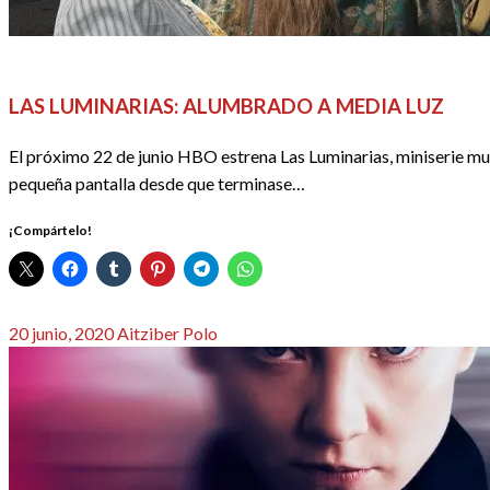
PRIMERAS IMPRESIONES
REDACTORES
SERIES
LAS LUMINARIAS: ALUMBRADO A MEDIA LUZ
El próximo 22 de junio HBO estrena Las Luminarias, miniserie m
pequeña pantalla desde que terminase…
¡Compártelo!
Publicado
20 junio, 2020
Aitziber Polo
el