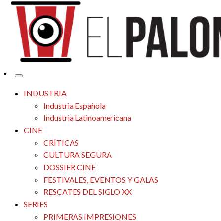
Tu espacio de la industria de cine española y latinoamericana
El Palomitrón
INDUSTRIA
Industria Española
Industria Latinoamericana
CINE
CRÍTICAS
CULTURA SEGURA
DOSSIER CINE
FESTIVALES, EVENTOS Y GALAS
RESCATES DEL SIGLO XX
SERIES
PRIMERAS IMPRESIONES