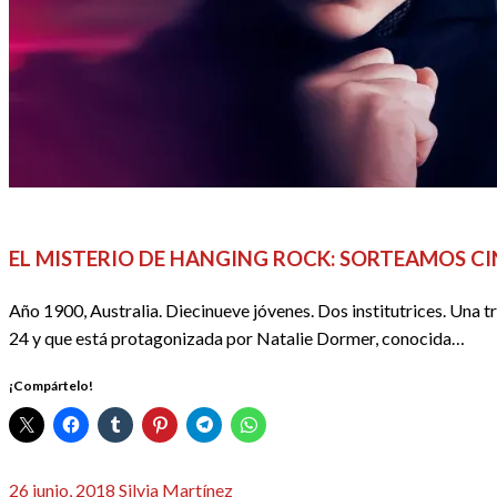
REDACTORES
EL MISTERIO DE HANGING ROCK: SORTEAMOS CI
Año 1900, Australia. Diecinueve jóvenes. Dos institutrices. Una 
24 y que está protagonizada por Natalie Dormer, conocida…
¡Compártelo!
Publicado
26 junio, 2018
Silvia Martínez