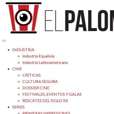
Saltar
al
contenido
Tu espacio de la industria de cine española y latinoamericana
El Palomitrón
INDUSTRIA
Industria Española
Industria Latinoamericana
CINE
CRÍTICAS
CULTURA SEGURA
DOSSIER CINE
FESTIVALES, EVENTOS Y GALAS
RESCATES DEL SIGLO XX
SERIES
PRIMERAS IMPRESIONES