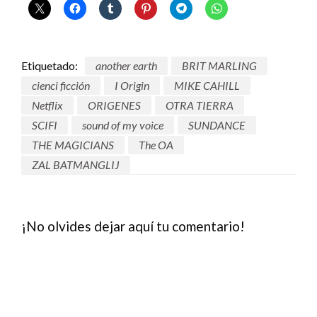
Etiquetado:
another earth
BRIT MARLING
cienci ficción
I Origin
MIKE CAHILL
Netflix
ORIGENES
OTRA TIERRA
SCIFI
sound of my voice
SUNDANCE
THE MAGICIANS
The OA
ZAL BATMANGLIJ
¡No olvides dejar aquí tu comentario!