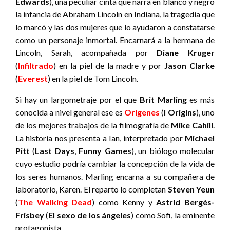
Edwards
), una peculiar cinta que narra en blanco y negro
la infancia de Abraham Lincoln en Indiana, la tragedia que
lo marcó y las dos mujeres que lo ayudaron a constatarse
como un personaje inmortal. Encarnará a la hermana de
Lincoln, Sarah, acompañada por
Diane Kruger
(
Infiltrado
) en la piel de la madre y por
Jason Clarke
(
Everest
) en la piel de Tom Lincoln.
Si hay un largometraje por el que
Brit Marling
es más
conocida a nivel general ese es
Orígenes
(
I Origins
), uno
de los mejores trabajos de la filmografía de
Mike Cahill
.
La historia nos presenta a Ian, interpretado por
Michael
Pitt
(
Last Days
,
Funny Games
), un biólogo molecular
cuyo estudio podría cambiar la concepción de la vida de
los seres humanos. Marling encarna a su compañera de
laboratorio, Karen. El reparto lo completan
Steven Yeun
(
The Walking Dead
) como Kenny y
Astrid Bergès-
Frisbey
(
El sexo de los ángeles
) como Sofi, la eminente
protagonista.