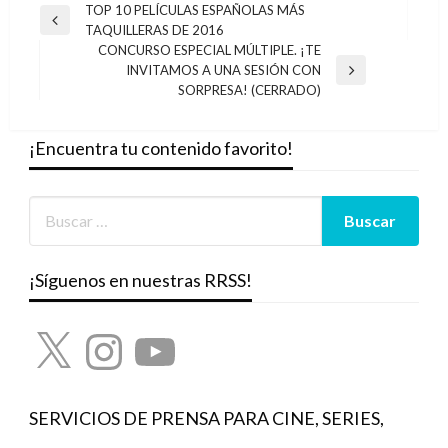
Navegación
TOP 10 PELÍCULAS ESPAÑOLAS MÁS
Entrada
TAQUILLERAS DE 2016
de
anterior
CONCURSO ESPECIAL MÚLTIPLE. ¡TE
entradas
INVITAMOS A UNA SESIÓN CON
Entrada
SORPRESA! (CERRADO)
siguiente
¡Encuentra tu contenido favorito!
¡Síguenos en nuestras RRSS!
X
Instagram
YouTube
SERVICIOS DE PRENSA PARA CINE, SERIES,