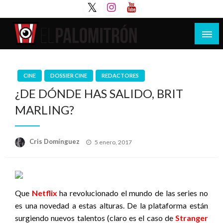
Saltar
al
contenido
Tu espacio de la industria de cine española y
El Palomitrón
latinoamericana
CINE
DOSSIER CINE
REDACTORES
¿DE DÓNDE HAS SALIDO, BRIT
MARLING?
Publicado
Cris Domínguez
5 enero, 2017
el
Que
Netflix
ha revolucionado el mundo de las series no
es una novedad a estas alturas. De la plataforma están
surgiendo nuevos talentos (claro es el caso de
Stranger