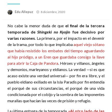
Publicado
Edu Allepuz
8 diciembre, 2020
el
No cabe la menor duda de que
el final de la tercera
temporada de
Shingeki no Kyojin
fue decisivo por
varias razones
. La primera, por el impacto en el devenir
de la trama, por todo lo que implicaba
aquel viejo sótano
que había resistido los embates del tiempo aguardando
al hijo pródigo, a un Eren que guardaba consigo la llave
para abrir la Caja de Pandora
. Héroes y villanos, ángeles
y demonios, marleyanos y eldianos. La verdad —si es que
acaso existe una verdad universal— por fin era libre, y el
pueblo eldiano exiliado en la Isla Paradis por fin entendía
el porqué de sus circunstancias, el porqué de una vida
condicionada por el cobijo y la sombra de las imponentes
murallas que hacían las veces de prisión y refugio.
La última entrega de la temporada,
«Al otro lado de las