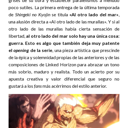
grises de su obra y establecer paralelismos a menudo
poco sutiles. La primera entrega de la última temporada
de
Shingeki no Kyojin
se titula
«Al otro lado del mar»
,
una alusión directa a «Al otro lado de las murallas». Y si al
otro lado de las murallas había cierta sensación de
libertad,
al otro lado del mar solo hay una única cosa:
guerra
.
Esto es algo que también deja muy patente
el
opening
de la serie
, una pieza artística que prescinde
de la épica y solemnidad propias de las anteriores y de las
composiciones de Linked Horizon para abrazar un tono
más sobrio, maduro y realista. Todo un acierto por su
apuesta creativa y valor diferencial que seguro no
gustará a los
fans
más acérrimos del estilo anterior.