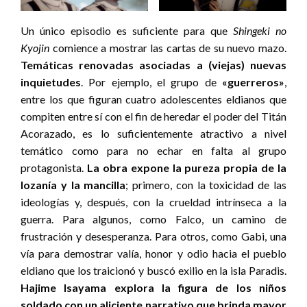
Un único episodio es suficiente para que
Shingeki no
Kyojin
comience a mostrar las cartas de su nuevo mazo.
Temáticas renovadas asociadas a (viejas) nuevas
inquietudes
. Por ejemplo, el grupo de
«guerreros»
,
entre los que figuran cuatro adolescentes eldianos que
compiten entre sí con el fin de heredar el poder del Titán
Acorazado, es lo suficientemente atractivo a nivel
temático como para no echar en falta al grupo
protagonista.
La obra expone la pureza propia de la
lozanía y la mancilla
; primero, con la toxicidad de las
ideologías y, después, con la crueldad intrínseca a la
guerra. Para algunos, como Falco, un camino de
frustración y desesperanza. Para otros, como Gabi, una
vía para demostrar valía, honor y odio hacia el pueblo
eldiano que los traicionó y buscó exilio en la isla Paradis.
Hajime Isayama explora la figura de los niños
soldado con un aliciente narrativo que brinda mayor