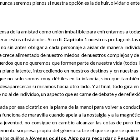
nunca seremos plenos si nuestra opción es la de huir, olvidar o ent
fensa de la amistad como unión imbatible para enfrentarnos a todas
erar estos obstáculos. Si en
It Capítulo 1
nuestros protagonistas d
ro no sin antes obligar a cada personaje a aislar de manera indiv
rece alimentado de nuestro miedos, de nuestros complejos y de nu
ecuerdos que no queremos que formen parte de nuestra vida (todos
 un plano latente, intercediendo en nuestros destinos y en nuestra
 es que no solo somos muy débiles en la infancia, sino que tambi
desaparecerán si miramos hacia otro lado. Y al final, todo gira en 
 no al de individuo, un aspecto que es carne de debate y de reflexió
da por esa cicatriz en la plama de la mano) para volver a conducir
la funciona de maravilla cuando apela a la nostalgia y a la magnét
 la juventud, no consigue en cambio alcanzar las cotas de puro te
emento sorpresa propio del género sobre el que se que se quiere t
 a los guiños a
Jóvenes ocultos
,
Algo para recordar
o
Pesadilla