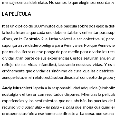
mensaje central del relato: No somos lo que elegimos recordar, y 
LA PELÍCULA
It
es un díptico de 300 minutos que bascula sobre dos ejes: la de
la lucha interna que cada uno debe entablar y enfrentar para sup
«Eso», en
It Capítulo 2
la lucha volverá a ser colectiva, sí, pe
suponga un verdadero peligro para Pennywise. Porque Pennywise c
por mucha tierra que se ponga de por medio para olvidar los r
olvidar gran parte de sus experiencias), estos seguirán ahí, en
reflejo de sus vidas infantiles), lastrando nuestras vidas. Y
errónemente que olvidar es sinónimo de cura, que las cicatrices 
aunque ésta, en el relato, está subordinada al concepto de grupo y
Andy Muschietti
apela a la responsabilidad adquirida (simboliza
nostalgia y el terror con resultados dispares. Mientras la pelícu
experiencias y los sentimientos que nos abrirán las puertas de
recurso
va a pasar algo – no pasa – sí pasa
que ahoga cualquier el
protagonistas (ojo a ese homenaje directo a
La cosa
, que se una