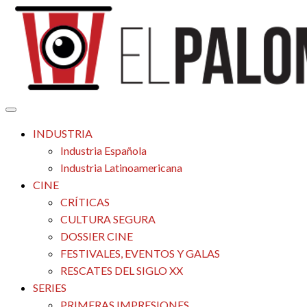
Saltar
al
contenido
Tu espacio de la industria de cine española y latinoamericana
El Palomitrón
INDUSTRIA
Industria Española
Industria Latinoamericana
CINE
CRÍTICAS
CULTURA SEGURA
DOSSIER CINE
FESTIVALES, EVENTOS Y GALAS
RESCATES DEL SIGLO XX
SERIES
PRIMERAS IMPRESIONES