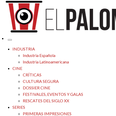
Tu espacio de la industria de cine española y latinoamericana
El Palomitrón
INDUSTRIA
Industria Española
Industria Latinoamericana
CINE
CRÍTICAS
CULTURA SEGURA
DOSSIER CINE
FESTIVALES, EVENTOS Y GALAS
RESCATES DEL SIGLO XX
SERIES
PRIMERAS IMPRESIONES