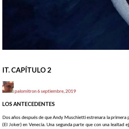
CINE
CRÍTICAS
REDACTORES
IT. CAPÍTULO 2
Publicado
palomitron
6 septiembre, 2019
el
LOS ANTECEDENTES
Dos años después de que Andy Muschietti estrenara la primera 
(El Joker) en Venecia. Una segunda parte que con una lealtad e