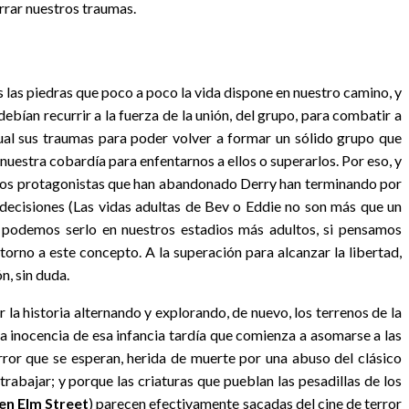
errar nuestros traumas.
 las piedras que poco a poco la vida dispone en nuestro camino, y
ebían recurrir a la fuerza de la unión, del grupo, para combatir a
idual sus traumas para poder volver a formar un sólido grupo que
estra cobardía para enfentarnos a ellos o superarlos. Por eso, y
 los protagonistas que han abandonado Derry han terminando por
s decisiones (Las vidas adultas de Bev o Eddie no son más que un
én podemos serlo en nuestros estadios más adultos, si pensamos
torno a este concepto. A la superación para alcanzar la libertad,
n, sin duda.
 la historia alternando y explorando, de nuevo, los terrenos de la
ica inocencia de esa infancia tardía que comienza a asomarse a las
rror que se esperan, herida de muerte por una abuso del clásico
rabajar; y porque las criaturas que pueblan las pesadillas de los
 en Elm Street
) parecen efectivamente sacadas del cine de terror