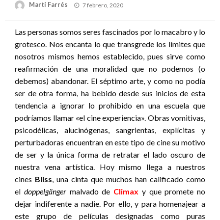
Publicado
Martí Farrés
7 febrero, 2020
el
Las personas somos seres fascinados por lo macabro y lo
grotesco. Nos encanta lo que transgrede los límites que
nosotros mismos hemos establecido, pues sirve como
reafirmación de una moralidad que no podemos (o
debemos) abandonar. El séptimo arte, y como no podía
ser de otra forma, ha bebido desde sus inicios de esta
tendencia a ignorar lo prohibido en una escuela que
podríamos llamar «el cine experiencia». Obras vomitivas,
psicodélicas, alucinógenas, sangrientas, explícitas y
perturbadoras encuentran en este tipo de cine su motivo
de ser y la única forma de retratar el lado oscuro de
nuestra vena artística. Hoy mismo llega a nuestros
cines
Bliss
, una cinta que muchos han calificado como
el
doppelgänger
malvado de
Climax
y que promete no
dejar indiferente a nadie. Por ello, y para homenajear a
este grupo de películas designadas como puras