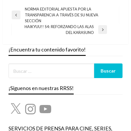
Navegación
NORMA EDITORIAL APUESTA POR LA
TRANSPARENCIA A TRAVÉS DE SU NUEVA
de
Entrada
SECCIÓN
anterior
entradas
HAIKYUU!! S4: REFORZANDO LAS ALAS
Entrada
DEL KARASUNO
siguiente
¡Encuentra tu contenido favorito!
¡Síguenos en nuestras RRSS!
X
Instagram
YouTube
SERVICIOS DE PRENSA PARA CINE, SERIES,