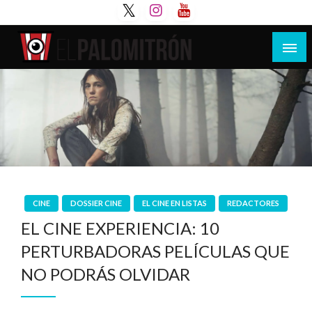
Saltar
al
contenido
Tu espacio de la industria de cine española y
El Palomitrón
latinoamericana
CINE
DOSSIER CINE
EL CINE EN LISTAS
REDACTORES
EL CINE EXPERIENCIA: 10
PERTURBADORAS PELÍCULAS QUE
NO PODRÁS OLVIDAR