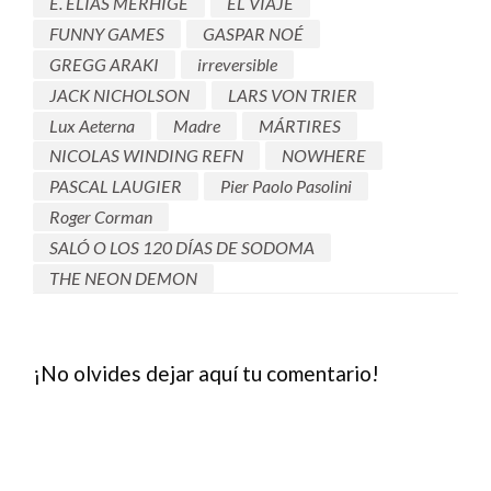
E. ELIAS MERHIGE
EL VIAJE
FUNNY GAMES
GASPAR NOÉ
GREGG ARAKI
irreversible
JACK NICHOLSON
LARS VON TRIER
Lux Aeterna
Madre
MÁRTIRES
NICOLAS WINDING REFN
NOWHERE
PASCAL LAUGIER
Pier Paolo Pasolini
Roger Corman
SALÓ O LOS 120 DÍAS DE SODOMA
THE NEON DEMON
¡No olvides dejar aquí tu comentario!