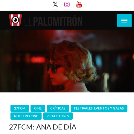
Saltar
al
contenido
Tu espacio de la industria de cine española y
El Palomitrón
latinoamericana
27 FCM
CINE
CRÍTICAS
FESTIVALES, EVENTOS Y GALAS
NUESTRO CINE
REDACTORES
27FCM: ANA DE DÍA