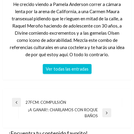
He crecido viendo a Pamela Anderson correr a cámara
lenta por la arena de California, a una Carmen Maura
transexual pidiendo que le rieguen en mitad de la calle, a
Raquel Meroño haciendo de adolescente con 30 años, a
Divine comiendo excrementos y a las gemelas Olsen
como icono de adorabilidad. Mezcla este combo de
referencias culturales en una coctelera y te harás una idea
de por qué estoy aquí. O todo lo contrario.
Ver todas las entradas
Navegación
27FCM: COMPULSIÓN
Entrada
de
¡A GANAR!: CHARLAMOS CON ROQUE
anterior
Entrada
BAÑOS
entradas
siguiente
¡Encuentra tu contenido favorito!