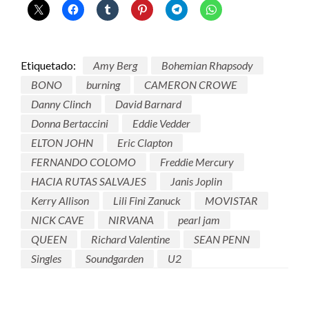
Etiquetado:
Amy Berg
Bohemian Rhapsody
BONO
burning
CAMERON CROWE
Danny Clinch
David Barnard
Donna Bertaccini
Eddie Vedder
ELTON JOHN
Eric Clapton
FERNANDO COLOMO
Freddie Mercury
HACIA RUTAS SALVAJES
Janis Joplin
Kerry Allison
Lili Fini Zanuck
MOVISTAR
NICK CAVE
NIRVANA
pearl jam
QUEEN
Richard Valentine
SEAN PENN
Singles
Soundgarden
U2