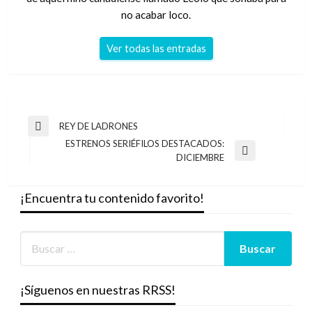
no acabar loco.
Ver todas las entradas
Navegación
REY DE LADRONES
Entrada
de
ESTRENOS SERIÉFILOS DESTACADOS:
anterior
Entrada
DICIEMBRE
entradas
siguiente
¡Encuentra tu contenido favorito!
¡Síguenos en nuestras RRSS!